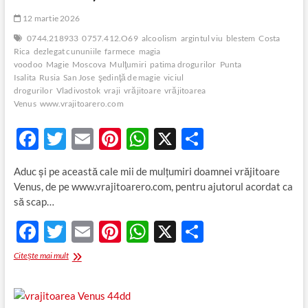
12 martie 2026
0744.218933
0757.412.O69
alcoolism
argintul viu
blestem
Costa
Rica
dezlegat cununiile
farmece
magia
voodoo
Magie
Moscova
Mulţumiri
patima drogurilor
Punta
Isalita
Rusia
San Jose
şedinţă de magie
viciul
drogurilor
Vladivostok
vraji
vrăjitoare
vrăjitoarea
Venus
www.vrajitoarero.com
F
T
E
Pi
W
X
P
ac
w
m
nt
h
ar
Aduc și pe această cale mii de mulţumiri doamnei vrăjitoare
e
itt
ail
er
at
ta
Venus, de pe www.vrajitoarero.com, pentru ajutorul acordat ca
b
er
es
s
je
să scap…
o
t
A
az
F
T
E
Pi
W
X
P
o
p
ă
ac
w
m
nt
h
ar
Mulţumiri
Citește mai mult
k
p
e
itt
pentru
ail
er
at
ta
vrăjitoarea
b
er
es
s
je
Venus
din