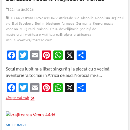
22 martie 2026
0744.218933
0757.412.069
Africa de Sud
alcoolic
alcoolism
argintul
viu
Bad Segeberg
Berlin
blesteme
farmece
Germania
Kenya
magia
voodoo
Mulţumiri
Nairobi
ritual de vrăjitorie
şedinţă de
magie
vraji
vrăjitoare
vrăjitoarea Brățara
vrăjitoarea
Venus
www.vrajitoarero.com
F
T
E
Pi
W
X
P
ac
w
m
nt
h
ar
Soţul meu iubit m-a lăsat singură şi a plecat cu o vecină
e
itt
ail
er
at
ta
aventurieră tocmai în Africa de Sud. Norocul mi-a…
b
er
es
s
je
F
T
E
Pi
W
X
P
o
t
A
az
ac
w
m
nt
h
ar
Mulţumiri
Citește mai mult
o
p
ă
e
itt
din
ail
er
at
ta
k
p
Germania
b
er
es
s
je
și
Kenya
o
t
A
az
adresate
MULTUMIRI
recent