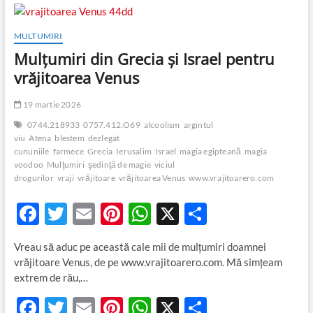
b
er
es
s
je
Angeles
și
o
t
A
az
Londra
MULTUMIRI
pentru
o
p
ă
Mulţumiri din Grecia și Israel pentru
vrăjitoarea
Venus
k
p
vrăjitoarea Venus
19 martie 2026
0744.218933
0757.412.O69
alcoolism
argintul
viu
Atena
blestem
dezlegat
cununiile
farmece
Grecia
Ierusalim
Israel
magia egipteană
magia
voodoo
Mulţumiri
şedinţă de magie
viciul
drogurilor
vraji
vrăjitoare
vrăjitoarea Venus
www.vrajitoarero.com
F
T
E
Pi
W
X
P
ac
w
m
nt
h
ar
Vreau să aduc pe această cale mii de mulţumiri doamnei
e
itt
ail
er
at
ta
vrăjitoare Venus, de pe www.vrajitoarero.com. Mă simţeam
b
er
es
s
je
extrem de rău,…
o
t
A
az
F
T
E
Pi
W
X
P