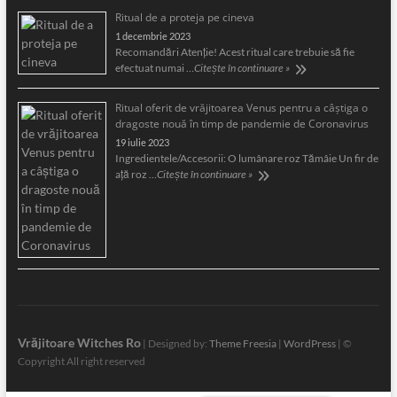
Ritual de a proteja pe cineva
1 decembrie 2023
Recomandări Atenție! Acest ritual care trebuie să fie
efectuat numai …
Citește în continuare »
Ritual oferit de vrăjitoarea Venus pentru a câştiga o
dragoste nouă în timp de pandemie de Coronavirus
19 iulie 2023
Ingredientele/Accesorii: O lumânare roz Tămâie Un fir de
aţă roz …
Citește în continuare »
Vrăjitoare Witches Ro
| Designed by:
Theme Freesia
|
WordPress
| ©
Copyright All right reserved