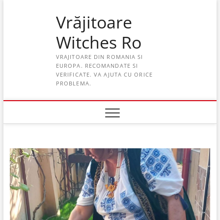
Skip
Vrăjitoare
to
content
Witches Ro
VRAJITOARE DIN ROMANIA SI
EUROPA. RECOMANDATE SI
VERIFICATE. VA AJUTA CU ORICE
PROBLEMA.