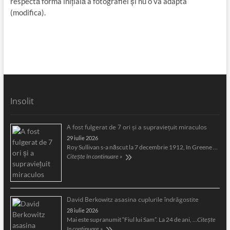
respectă forma inițială a fotografiei și nu o va adapta
(modifica).
Insolit
A fost fulgerat de 7 ori şi a supravieţuit miraculos
29 iulie 2026
Roy Sullivan s-a născut la 7 decembrie 1912, în Greene …
Citește în continuare »
David Berkowitz asasina cuplurile îndrăgostite
28 iulie 2026
Mai este supranumit “Fiul lui Sam”. La 24 de ani, …
Citește
în continuare »