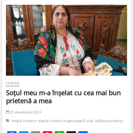
k
p
şi
b
er
es
s
je
nu
ştiu
o
t
A
az
ce
se
o
p
ă
întâmplă
k
p
CURIER
Soțul meu m-a înșelat cu cea mai bun
prietenă a mea
21 decembrie 2023
Anglia
farmece
înșelat
Londra
magie neagră
vraji
vrăjitoarea Venus