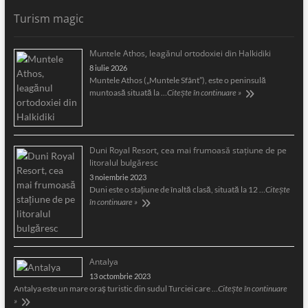
Turism magic
Muntele Athos, leagănul ortodoxiei din Halkidiki
8 iulie 2026
Muntele Athos („Muntele Sfânt”), este o peninsulă
muntoasă situată la …
Citește în continuare »
Duni Royal Resort, cea mai frumoasă staţiune de pe
litoralul bulgăresc
3 noiembrie 2023
Duni este o staţiune de înaltă clasă, situată la 12 …
Citește
în continuare »
Antalya
13 octombrie 2023
Antalya este un mare oraş turistic din sudul Turciei care …
Citește în continuare
»