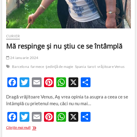
CURIER
Mă respinge şi nu ştiu ce se întâmplă
24 ianuarie 2024
Barcelona
farmece
şedinţă de magie
Spania
tarot
vrăjitoare Venus
F
T
E
Pi
W
X
P
ac
w
m
nt
h
ar
Dragă vrăjitoare Venus, Aș vrea opinia ta asupra a ceea ce se
e
itt
ail
er
at
ta
întâmplă cu prietenul meu, căci nu nu mai…
b
er
es
s
je
F
T
E
Pi
W
X
P
o
t
A
az
ac
w
m
nt
h
ar
Mă
Citește mai mult
o
p
ă
e
itt
respinge
ail
er
at
ta