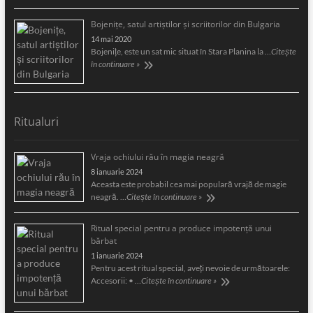
Bojeniţe, satul artiştilor şi scriitorilor din Bulgaria
14 mai 2020
Bojeniţe, este un sat mic situat în Stara Planina la …
Citește
în continuare »
Ritualuri
Vraja ochiului rău în magia neagră
8 ianuarie 2024
Aceasta este probabil cea mai populară vrajă de magie
neagră. …
Citește în continuare »
Ritual special pentru a produce impotență unui
bărbat
1 ianuarie 2024
Pentru acest ritual special, aveți nevoie de următoarele:
Accesorii: • …
Citește în continuare »