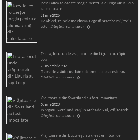
Joey Talley foloseşte magia pentru a alunga viruşii din
calculatoare
21 iulie 2026
De obicei, atunci când cineva alege să practice vrăjitoria
este …
Citește în continuare »
Triora, locul unde vrăjitoarele din Liguria au răpit
copii
25 noiembrie 2023
Teama de vrăjitorie a bântuit de mult timp acest oraş …
Citește în continuare »
Vrăjitoarele din Swaziland au fost impozitate
10 iulie 2023
În regatul Swaziland, ca și în Africa de Sud, vrăjitoarele …
Citește în continuare »
Vrăjitoarele din București au creat un ritual de