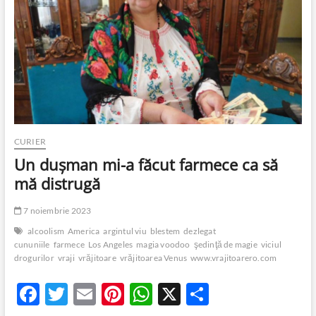
o
p
ă
k
p
CURIER
Un dușman mi-a făcut farmece ca să
mă distrugă
7 noiembrie 2023
alcoolism
America
argintul viu
blestem
dezlegat
cununiile
farmece
Los Angeles
magia voodoo
şedinţă de magie
viciul
drogurilor
vraji
vrăjitoare
vrăjitoarea Venus
www.vrajitoarero.com
F
T
E
Pi
W
X
P