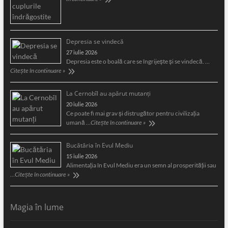
Depresia se vindecă
27 iulie 2026
Depresia este o boală care se îngrijeşte şi se vindecă. …
Citește în continuare »
La Cernobîl au apărut mutanți
20 iulie 2026
Ce poate fi mai grav și distrugător pentru civilizația
umană …
Citește în continuare »
Bucătăria în Evul Mediu
15 iulie 2026
Alimentaţia în Evul Mediu era un semn al prosperităţii sau
…
Citește în continuare »
Magia în lume