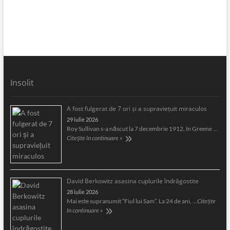
Insolit
A fost fulgerat de 7 ori şi a supravieţuit miraculos
29 iulie 2026
Roy Sullivan s-a născut la 7 decembrie 1912, în Greene …
Citește în continuare »
David Berkowitz asasina cuplurile îndrăgostite
28 iulie 2026
Mai este supranumit “Fiul lui Sam”. La 24 de ani, …
Citește
în continuare »