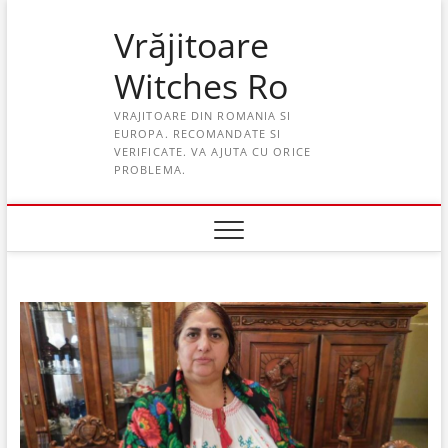
Skip
Vrăjitoare
to
content
Witches Ro
VRAJITOARE DIN ROMANIA SI
EUROPA. RECOMANDATE SI
VERIFICATE. VA AJUTA CU ORICE
PROBLEMA.