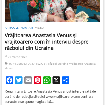
ARTICOLE
NOUTATI
VIDEO
Vrăjitoarea Anastasia Venus și
vrajitoarero com în interviu despre
războiul din Ucraina
29 martie 2026
0744.218933
0757.412.O69
război
Ucraina
vrajitoarea Anastasia
Venus
F
T
E
Pi
W
X
P
ac
w
m
nt
h
ar
Renumita vrăjitoare Anastasia Venus a fost intervievată de
e
itt
ail
er
at
ta
curând de redacția siteului www.vrajitoarero.com pentru a
b
er
es
s
je
cunaște cwe spune magia albă…