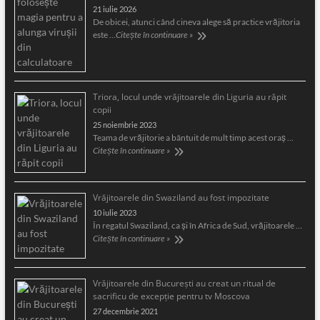
21 iulie 2026
De obicei, atunci când cineva alege să practice vrăjitoria
este …
Citește în continuare »
Triora, locul unde vrăjitoarele din Liguria au răpit
copii
25 noiembrie 2023
Teama de vrăjitorie a bântuit de mult timp acest oraş …
Citește în continuare »
Vrăjitoarele din Swaziland au fost impozitate
10 iulie 2023
În regatul Swaziland, ca și în Africa de Sud, vrăjitoarele …
Citește în continuare »
Vrăjitoarele din București au creat un ritual de
sacrificu de excepție pentru tv Moscova
27 decembrie 2021