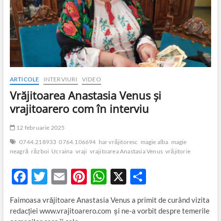
k
p
războiului
din
Ucraina
ARTICOLE
INTERVIURI
VIDEO
Vrăjitoarea Anastasia Venus și
vrajitoarero com în interviu
12 februarie 2025
0744.218933
0764.106694
har vrăjitoresc
magie alba
magie
neagră
război
Ucraina
vraji
vrajitoarea Anastasia Venus
vrăjitorie
F
T
E
Pi
W
X
P
ac
w
m
nt
h
ar
Faimoasa vrăjitoare Anastasia Venus a primit de curând vizita
e
itt
ail
er
at
ta
redacției www.vrajitoarero.com și ne-a vorbit despre temerile