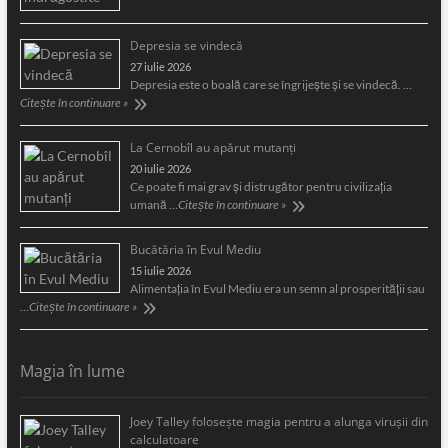
Depresia se vindecă
27 iulie 2026
Depresia este o boală care se îngrijeşte şi se vindecă. …
Citește în continuare »
La Cernobîl au apărut mutanți
20 iulie 2026
Ce poate fi mai grav și distrugător pentru civilizația
umană …
Citește în continuare »
Bucătăria în Evul Mediu
15 iulie 2026
Alimentaţia în Evul Mediu era un semn al prosperităţii sau
…
Citește în continuare »
Magia în lume
Joey Talley foloseşte magia pentru a alunga viruşii din
calculatoare