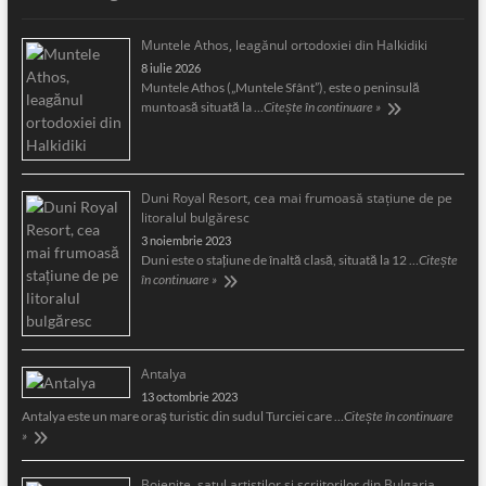
Muntele Athos, leagănul ortodoxiei din Halkidiki
8 iulie 2026
Muntele Athos („Muntele Sfânt”), este o peninsulă
muntoasă situată la …
Citește în continuare »
Duni Royal Resort, cea mai frumoasă staţiune de pe
litoralul bulgăresc
3 noiembrie 2023
Duni este o staţiune de înaltă clasă, situată la 12 …
Citește
în continuare »
Antalya
13 octombrie 2023
Antalya este un mare oraş turistic din sudul Turciei care …
Citește în continuare
»
Bojeniţe, satul artiştilor şi scriitorilor din Bulgaria