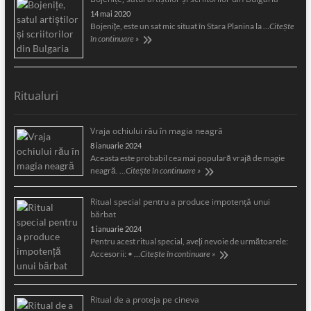
14 mai 2020
Bojeniţe, este un sat mic situat în Stara Planina la …
Citește
în continuare »
Ritualuri
Vraja ochiului rău în magia neagră
8 ianuarie 2024
Aceasta este probabil cea mai populară vrajă de magie
neagră. …
Citește în continuare »
Ritual special pentru a produce impotență unui
bărbat
1 ianuarie 2024
Pentru acest ritual special, aveți nevoie de următoarele:
Accesorii: • …
Citește în continuare »
Ritual de a proteja pe cineva