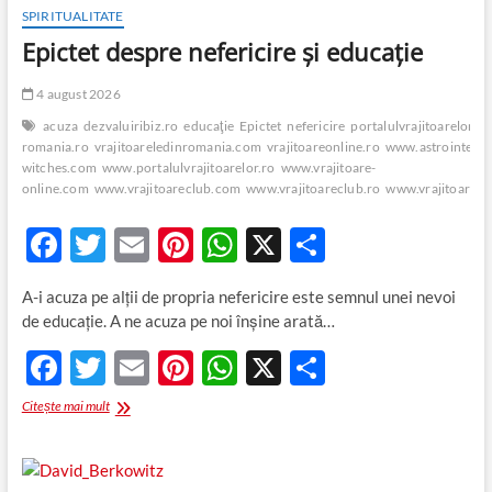
SPIRITUALITATE
Epictet despre nefericire şi educaţie
4 august 2026
acuza
dezvaluiribiz.ro
educaţie
Epictet
nefericire
portalulvrajitoarelor.ro
romania.ro
vrajitoareledinromania.com
vrajitoareonline.ro
www.astrointerna
witches.com
www.portalulvrajitoarelor.ro
www.vrajitoare-
online.com
www.vrajitoareclub.com
www.vrajitoareclub.ro
www.vrajitoarele
F
T
E
Pi
W
X
P
ac
w
m
nt
h
ar
A-i acuza pe alţii de propria nefericire este semnul unei nevoi
e
itt
ail
er
at
ta
de educaţie. A ne acuza pe noi înşine arată…
b
er
es
s
je
F
T
E
Pi
W
X
P
o
t
A
az
ac
w
m
nt
h
ar
Epictet
Citește mai mult
o
p
ă
e
itt
despre
ail
er
at
ta
k
p
nefericire
b
er
es
s
je
şi
educaţie