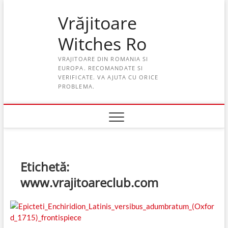
Skip
Vrăjitoare
to
content
Witches Ro
VRAJITOARE DIN ROMANIA SI
EUROPA. RECOMANDATE SI
VERIFICATE. VA AJUTA CU ORICE
PROBLEMA.
Etichetă:
www.vrajitoareclub.com