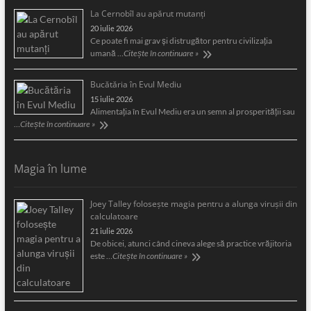
La Cernobîl au apărut mutanți
20 iulie 2026
Ce poate fi mai grav și distrugător pentru civilizația
umană …
Citește în continuare »
Bucătăria în Evul Mediu
15 iulie 2026
Alimentaţia în Evul Mediu era un semn al prosperităţii sau
…
Citește în continuare »
Magia în lume
Joey Talley foloseşte magia pentru a alunga viruşii din
calculatoare
21 iulie 2026
De obicei, atunci când cineva alege să practice vrăjitoria
este …
Citește în continuare »