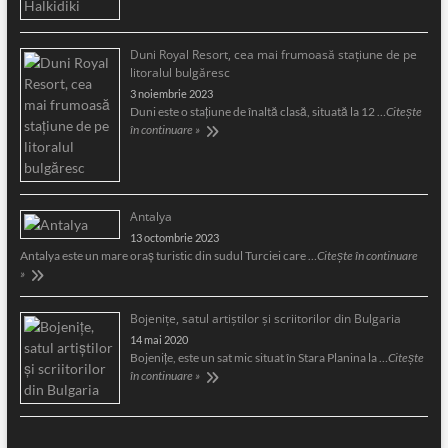
Duni Royal Resort, cea mai frumoasă staţiune de pe
litoralul bulgăresc
3 noiembrie 2023
Duni este o staţiune de înaltă clasă, situată la 12 …
Citește
în continuare »
Antalya
13 octombrie 2023
Antalya este un mare oraş turistic din sudul Turciei care …
Citește în continuare
»
Bojeniţe, satul artiştilor şi scriitorilor din Bulgaria
14 mai 2020
Bojeniţe, este un sat mic situat în Stara Planina la …
Citește
în continuare »