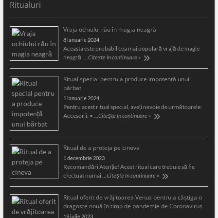
Ritualuri
Vraja ochiului rău în magia neagră
8 ianuarie 2024
Aceasta este probabil cea mai populară vrajă de magie
neagră. …
Citește în continuare »
Ritual special pentru a produce impotență unui
bărbat
1 ianuarie 2024
Pentru acest ritual special, aveți nevoie de următoarele:
Accesorii: • …
Citește în continuare »
Ritual de a proteja pe cineva
1 decembrie 2023
Recomandări Atenție! Acest ritual care trebuie să fie
efectuat numai …
Citește în continuare »
Ritual oferit de vrăjitoarea Venus pentru a câştiga o
dragoste nouă în timp de pandemie de Coronavirus
19 iulie 2023