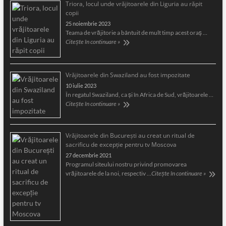
Triora, locul unde vrăjitoarele din Liguria au răpit
copii
25 noiembrie 2023
Teama de vrăjitorie a bântuit de mult timp acest oraş …
Citește în continuare »
Vrăjitoarele din Swaziland au fost impozitate
10 iulie 2023
În regatul Swaziland, ca și în Africa de Sud, vrăjitoarele …
Citește în continuare »
Vrăjitoarele din București au creat un ritual de
sacrificu de excepție pentru tv Moscova
27 decembrie 2021
Programul siteului nostru privind promovarea
vrăjitoarele de la noi, respectiv …
Citește în continuare »