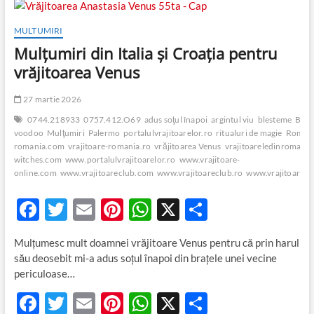
b
er
es
s
je
Dumnezeu
k
p
o
t
A
az
MULTUMIRI
o
p
ă
Mulţumiri din Italia și Croația pentru
k
p
vrăjitoarea Venus
27 martie 2026
0744.218933
0757.412.O69
adus soţul înapoi
argintul viu
blesteme
Bolo
voodoo
Mulţumiri
Palermo
portalulvrajitoarelor.ro
ritualuri de magie
Roma
romania.com
vrajitoare-romania.ro
vrăjitoarea Venus
vrajitoareledinromani
witches.com
www.portalulvrajitoarelor.ro
www.vrajitoare-
online.com
www.vrajitoareclub.com
www.vrajitoareclub.ro
www.vrajitoarele
F
T
E
Pi
W
X
P
ac
w
m
nt
h
ar
Mulţumesc mult doamnei vrăjitoare Venus pentru că prin harul
e
itt
ail
er
at
ta
său deosebit mi-a adus soţul înapoi din braţele unei vecine
b
er
es
s
je
periculoase…
o
t
A
az
F
T
E
Pi
W
X
P