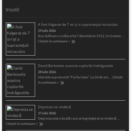
Insolit
A fost fulgerat de 7 ori şi a supravieţuit miraculos
29 iulie 2026
Roy Sullivan s-a născut la 7 decembrie 1912, în Greene …
Citește în continuare »
David Berkowitz asasina cuplurile îndrăgostite
28 iulie 2026
Mai este supranumit “Fiul lui Sam”. La 24 de ani, …
Citește
în continuare »
Depresia se vindecă
27 iulie 2026
Depresia este o boală care se îngrijeşte şi se vindecă. …
Citește în continuare »