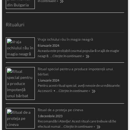
în continuare »
Ritualuri
Vraja ochiului rău în magia neagră
8 ianuarie 2024
Aceasta este probabil cea mai populară vrajă de magie
neagră. …
Citește în continuare »
Ritual special pentru a produce impotență unui
bărbat
1 ianuarie 2024
Pentru acest ritual special, aveți nevoie de următoarele:
Accesorii: • …
Citește în continuare »
Ritual de a proteja pe cineva
1 decembrie 2023
Recomandări Atenție! Acest ritual care trebuie să fie
efectuat numai …
Citește în continuare »