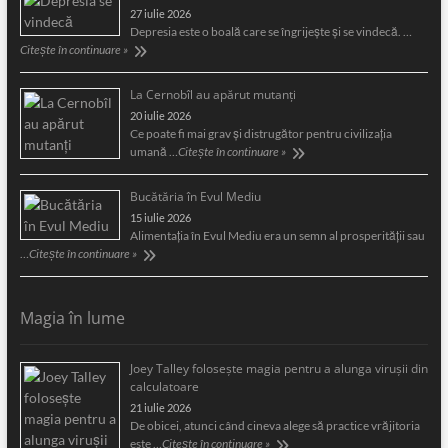
27 iulie 2026
Depresia este o boală care se îngrijeşte şi se vindecă. …
Citește în continuare »
La Cernobîl au apărut mutanți
20 iulie 2026
Ce poate fi mai grav și distrugător pentru civilizația
umană …
Citește în continuare »
Bucătăria în Evul Mediu
15 iulie 2026
Alimentaţia în Evul Mediu era un semn al prosperităţii sau
…
Citește în continuare »
Magia în lume
Joey Talley foloseşte magia pentru a alunga viruşii din
calculatoare
21 iulie 2026
De obicei, atunci când cineva alege să practice vrăjitoria
este …
Citește în continuare »