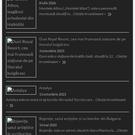
8 iulie 2026
Muntele Athos („Muntele Sfânt”), este o peninsulă
muntoasă situată la …
Citește în continuare »
Duni Royal Resort, cea mai frumoasă staţiune de pe
litoralul bulgăresc
3 noiembrie 2023
Duni este o staţiune de înaltă clasă, situată la 12 …
Citește
în continuare »
Antalya
13 octombrie 2023
Antalya este un mare oraş turistic din sudul Turciei care …
Citește în continuare
»
Bojeniţe, satul artiştilor şi scriitorilor din Bulgaria
14 mai 2020
Bojeniţe, este un sat mic situat în Stara Planina la …
Citește