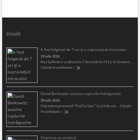
Insolit
A fost fulgerat de 7 ori şi a supravieţuit miraculos
29 iulie 2026
Roy Sullivan s-a născut la 7 decembrie 1912, în Greene …
Citește în continuare »
David Berkowitz asasina cuplurile îndrăgostite
28 iulie 2026
Mai este supranumit “Fiul lui Sam”. La 24 de ani, …
Citește
în continuare »
Depresia se vindecă