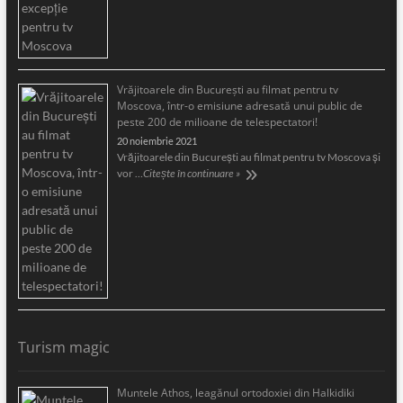
Vrăjitoarele din București au filmat pentru tv
Moscova, într-o emisiune adresată unui public de
peste 200 de milioane de telespectatori!
20 noiembrie 2021
Vrăjitoarele din București au filmat pentru tv Moscova și
vor …
Citește în continuare »
Turism magic
Muntele Athos, leagănul ortodoxiei din Halkidiki