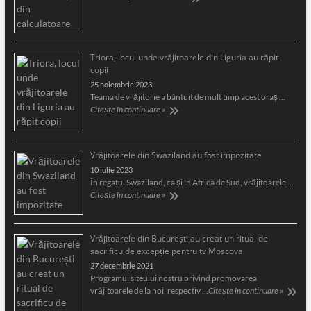
Triora, locul unde vrăjitoarele din Liguria au răpit
copii
25 noiembrie 2023
Teama de vrăjitorie a bântuit de mult timp acest oraş …
Citește în continuare »
Vrăjitoarele din Swaziland au fost impozitate
10 iulie 2023
În regatul Swaziland, ca și în Africa de Sud, vrăjitoarele …
Citește în continuare »
Vrăjitoarele din București au creat un ritual de
sacrificu de excepție pentru tv Moscova
27 decembrie 2021
Programul siteului nostru privind promovarea
vrăjitoarele de la noi, respectiv …
Citește în continuare »