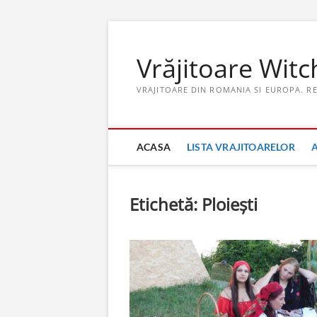
Skip
to
Vrăjitoare Witc
content
VRAJITOARE DIN ROMANIA SI EUROPA. R
ACASA
LISTA VRAJITOARELOR
Etichetă:
Ploiești