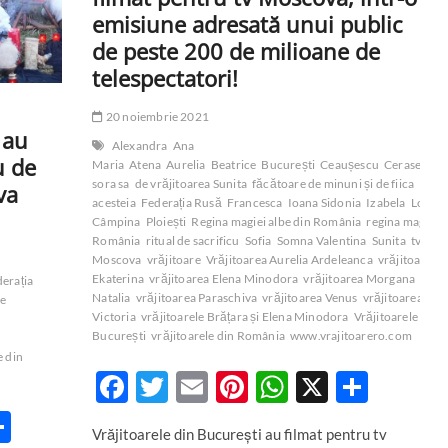
emisiune adresată unui public
de peste 200 de milioane de
telespectatori!
20 noiembrie 2021
 au
Alexandra
Ana
u de
Maria
Atena
Aurelia
Beatrice
București
Ceaușescu
Cerasela
D
sora sa
de vrăjitoarea Sunita
făcătoare de minuni și de fiica
va
acesteia
Federația Rusă
Francesca
Ioana Sidonia
Izabela
Loren
Câmpina
Ploiești
Regina magiei albe din România
regina magiei n
România
ritual de sacrificu
Sofia
Somna Valentina
Sunita
tv
Moscova
vrăjitoare
Vrăjitoarea Aurelia Ardeleanca
vrăjitoarea 
Ekaterina
vrăjitoarea Elena Minodora
vrăjitoarea Morgana
vrăji
erația
Natalia
vrăjitoarea Paraschiva
vrăjitoarea Venus
vrăjitoarea
de
Victoria
vrăjitoarele Brățara și Elena Minodora
Vrăjitoarele din
București
vrăjitoarele din România
www.vrajitoarero.com
e din
F
T
E
Pi
W
X
P
ac
w
m
nt
h
ar
P
Vrăjitoarele din București au filmat pentru tv