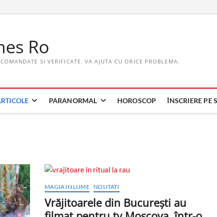
hes Ro
ECOMANDATE SI VERIFICATE. VA AJUTA CU ORICE PROBLEMA.
ARTICOLE
PARANORMAL
HOROSCOP
ÎNSCRIERE PE S
MAGIA IN LUME
NOUTATI
Vrăjitoarele din București au
filmat pentru tv Moscova, într-o