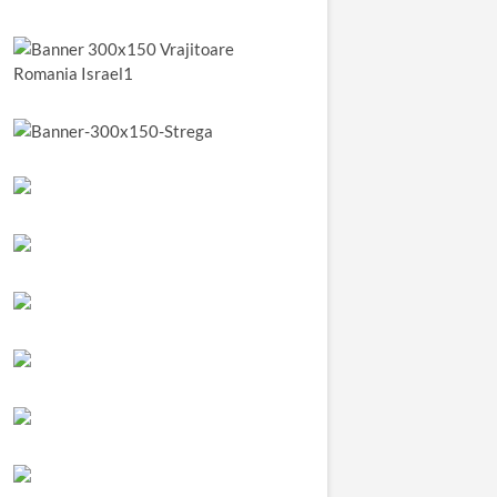
anusia
de
a
Maria
egre din
baba
toarea