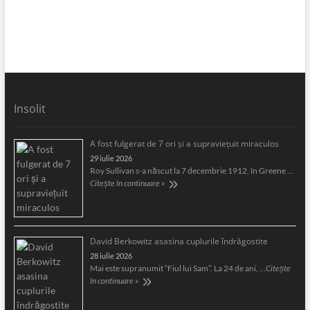
Insolit
A fost fulgerat de 7 ori şi a supravieţuit miraculos
29 iulie 2026
Roy Sullivan s-a născut la 7 decembrie 1912, în Greene …
Citește în continuare »
David Berkowitz asasina cuplurile îndrăgostite
28 iulie 2026
Mai este supranumit “Fiul lui Sam”. La 24 de ani, …
Citește
în continuare »