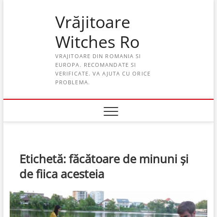
Skip
Vrăjitoare
to
content
Witches Ro
VRAJITOARE DIN ROMANIA SI
EUROPA. RECOMANDATE SI
VERIFICATE. VA AJUTA CU ORICE
PROBLEMA.
Etichetă:
făcătoare de minuni și
de fiica acesteia