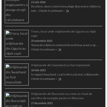
21 iulie 2026
De obicei, atunci când cineva alege să practice vrăjitoria
este …
Citește în continuare »
Triora, locul unde vrăjitoarele din Liguria au răpit
copii
25 noiembrie 2023
Teama de vrăjitorie a bântuit de mult timp acest oraş …
Citește în continuare »
Vrăjitoarele din Swaziland au fost impozitate
10 iulie 2023
În regatul Swaziland, ca și în Africa de Sud, vrăjitoarele …
Citește în continuare »
Vrăjitoarele din București au creat un ritual de
sacrificu de excepție pentru tv Moscova
27 decembrie 2021