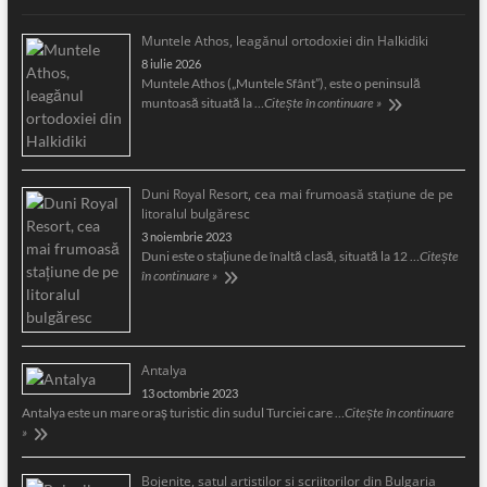
Muntele Athos, leagănul ortodoxiei din Halkidiki
8 iulie 2026
Muntele Athos („Muntele Sfânt”), este o peninsulă
muntoasă situată la …
Citește în continuare »
Duni Royal Resort, cea mai frumoasă staţiune de pe
litoralul bulgăresc
3 noiembrie 2023
Duni este o staţiune de înaltă clasă, situată la 12 …
Citește
în continuare »
Antalya
13 octombrie 2023
Antalya este un mare oraş turistic din sudul Turciei care …
Citește în continuare
»
Bojeniţe, satul artiştilor şi scriitorilor din Bulgaria