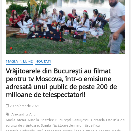
MAGIA IN LUME
NOUTATI
Vrăjitoarele din București au filmat
pentru tv Moscova, într-o emisiune
adresată unui public de peste 200 de
milioane de telespectatori!
20 noiembrie 2021
Alexandra
Ana
Maria
Atena
Aurelia
Beatrice
București
Ceaușescu
Cerasela
Danusia
de
sora sa
de vrăjitoarea Sunita
făcătoare de minuni și de fiica
acesteia
Federația Rusă
Francesca
Ioana Sidonia
Izabela
Lorena
Maria