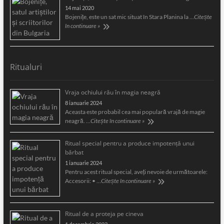
14 mai 2020
Bojeniţe, este un sat mic situat în Stara Planina la …
Citește
în continuare »
Ritualuri
Vraja ochiului rău în magia neagră
8 ianuarie 2024
Aceasta este probabil cea mai populară vrajă de magie
neagră. …
Citește în continuare »
Ritual special pentru a produce impotență unui
bărbat
1 ianuarie 2024
Pentru acest ritual special, aveți nevoie de următoarele:
Accesorii: • …
Citește în continuare »
Ritual de a proteja pe cineva