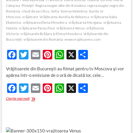
Câmpina
Ploiești
Regina magiei albe din România
regina magiei negre din
România
ritual de sacrificu
Sofia
Somna Valentina
Sunita
tv
Moscova
vrăjitoare
Vrăjitoarea Aurelia Ardeleanca
vrăjitoarea baba
Ekaterina
vrăjitoarea Elena Minodora
vrăjitoarea Morgana
vrăjitoarea
Natalia
vrăjitoarea Paraschiva
vrăjitoarea Venus
vrăjitoarea
Victoria
vrăjitoarele Brățara și Elena Minodora
Vrăjitoarele din
București
vrăjitoarele din România
www.vrajitoarero.com
F
T
E
Pi
W
X
P
ac
w
m
nt
h
ar
Vrăjitoarele din București au filmat pentru tv Moscova și vor
e
itt
ail
er
at
ta
apărea într-o emisiune de o oră de dicată lor, cele…
b
er
es
s
je
F
T
E
Pi
W
X
P
o
t
A
az
ac
w
m
nt
h
ar
Vrăjitoarele
Citește mai mult
o
p
ă
e
itt
din
ail
er
at
ta
k
p
București
b
er
es
s
je
au
filmat
o
t
A
az
pentru
tv