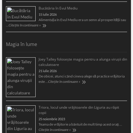
Bucătăria în Evul Mediu
15 iulie 2026
Alimentaţia în Evul Mediu era un semn al prosperităţii sau
…
Citește în continuare »
Magia în lume
Joey Talley foloseşte magia pentru a alunga viruşii din
calculatoare
21 iulie 2026
De obicei, atunci când cineva alege să practice vrăjitoria
este …
Citește în continuare »
Triora, locul unde vrăjitoarele din Liguria au răpit
copii
25 noiembrie 2023
Teama de vrăjitorie a bântuit de mult timp acest oraş …
Citește în continuare »