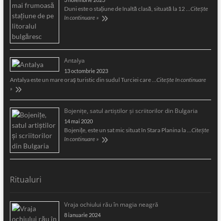
Duni este o staţiune de înaltă clasă, situată la 12 …
Citește
în continuare »
Antalya
13 octombrie 2023
Antalya este un mare oraş turistic din sudul Turciei care …
Citește în continuare
»
Bojeniţe, satul artiştilor şi scriitorilor din Bulgaria
14 mai 2020
Bojeniţe, este un sat mic situat în Stara Planina la …
Citește
în continuare »
Ritualuri
Vraja ochiului rău în magia neagră
8 ianuarie 2024