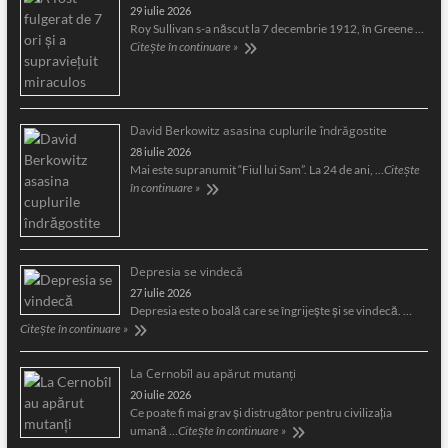
29 iulie 2026
Roy Sullivan s-a născut la 7 decembrie 1912, în Greene …
Citește în continuare »
David Berkowitz asasina cuplurile îndrăgostite
28 iulie 2026
Mai este supranumit “Fiul lui Sam”. La 24 de ani, …
Citește
în continuare »
Depresia se vindecă
27 iulie 2026
Depresia este o boală care se îngrijeşte şi se vindecă. …
Citește în continuare »
La Cernobîl au apărut mutanți
20 iulie 2026
Ce poate fi mai grav și distrugător pentru civilizația
umană …
Citește în continuare »