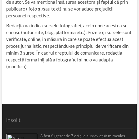
de autor. Se va menționa însă sursa acestora și faptul că prin
publicare ( foto și/sau text) nu se vor aduce prejudicii
persoanei respective.
Redacția va indica sursele fotografiei, acolo unde acestea se
cunosc (autor, site, blog, platformă etc.). Pozele și sursele sunt
verificate, online, în măsura în care se poate efectua acest
proces jurnalistic, respectându-se principiul de verificare din
minim 3 surse. În cadrul dreptului de comunicare, redacția
respectă forma inițială a fotografiei și nu o va adapta
(modifica).
Insolit
A fost fulgerat de 7 ori şi a supravieţuit miraculos