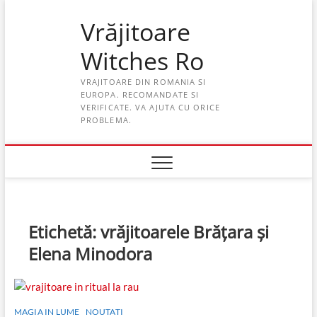
Skip
Vrăjitoare
to
content
Witches Ro
VRAJITOARE DIN ROMANIA SI
EUROPA. RECOMANDATE SI
VERIFICATE. VA AJUTA CU ORICE
PROBLEMA.
Etichetă:
vrăjitoarele Brățara și
Elena Minodora
MAGIA IN LUME
NOUTATI