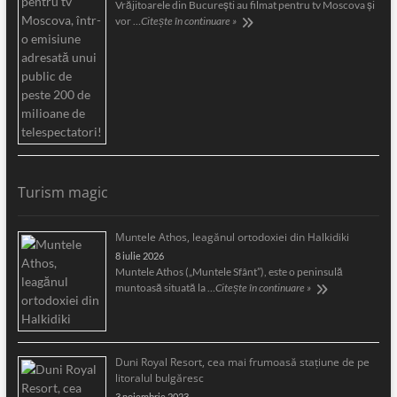
Vrăjitoarele din București au filmat pentru tv Moscova și
vor …
Citește în continuare »
Turism magic
Muntele Athos, leagănul ortodoxiei din Halkidiki
8 iulie 2026
Muntele Athos („Muntele Sfânt”), este o peninsulă
muntoasă situată la …
Citește în continuare »
Duni Royal Resort, cea mai frumoasă staţiune de pe
litoralul bulgăresc
3 noiembrie 2023