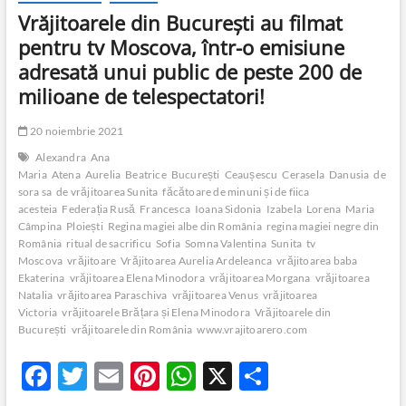
Vrăjitoarele din București au filmat
pentru tv Moscova, într-o emisiune
adresată unui public de peste 200 de
milioane de telespectatori!
20 noiembrie 2021
Alexandra
Ana
Maria
Atena
Aurelia
Beatrice
București
Ceaușescu
Cerasela
Danusia
de
sora sa
de vrăjitoarea Sunita
făcătoare de minuni și de fiica
acesteia
Federația Rusă
Francesca
Ioana Sidonia
Izabela
Lorena
Maria
Câmpina
Ploiești
Regina magiei albe din România
regina magiei negre din
România
ritual de sacrificu
Sofia
Somna Valentina
Sunita
tv
Moscova
vrăjitoare
Vrăjitoarea Aurelia Ardeleanca
vrăjitoarea baba
Ekaterina
vrăjitoarea Elena Minodora
vrăjitoarea Morgana
vrăjitoarea
Natalia
vrăjitoarea Paraschiva
vrăjitoarea Venus
vrăjitoarea
Victoria
vrăjitoarele Brățara și Elena Minodora
Vrăjitoarele din
București
vrăjitoarele din România
www.vrajitoarero.com
F
T
E
Pi
W
X
P
ac
w
m
nt
h
ar