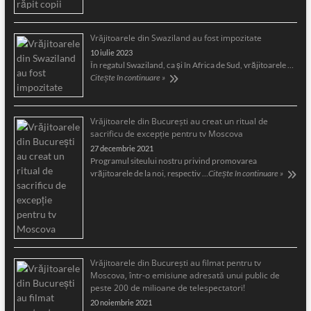
Vrăjitoarele din Swaziland au fost impozitate
10 iulie 2023
În regatul Swaziland, ca și în Africa de Sud, vrăjitoarele …
Citește în continuare »
Vrăjitoarele din București au creat un ritual de
sacrificu de excepție pentru tv Moscova
27 decembrie 2021
Programul siteului nostru privind promovarea
vrăjitoarele de la noi, respectiv …
Citește în continuare »
Vrăjitoarele din București au filmat pentru tv
Moscova, într-o emisiune adresată unui public de
peste 200 de milioane de telespectatori!
20 noiembrie 2021