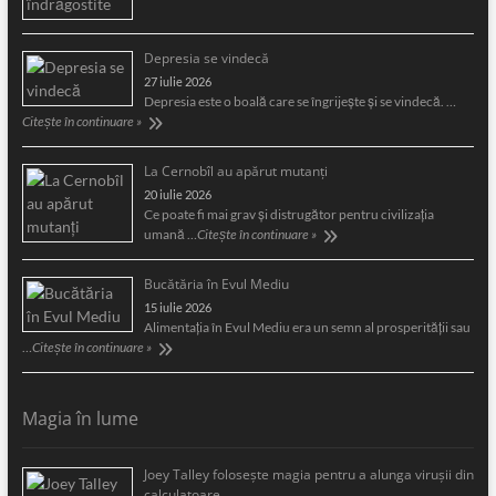
Depresia se vindecă
27 iulie 2026
Depresia este o boală care se îngrijeşte şi se vindecă. …
Citește în continuare »
La Cernobîl au apărut mutanți
20 iulie 2026
Ce poate fi mai grav și distrugător pentru civilizația
umană …
Citește în continuare »
Bucătăria în Evul Mediu
15 iulie 2026
Alimentaţia în Evul Mediu era un semn al prosperităţii sau
…
Citește în continuare »
Magia în lume
Joey Talley foloseşte magia pentru a alunga viruşii din
calculatoare