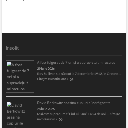
Insolit
A fost fulgerat de 7 ori şi a supravieţuit miraculos
29 iulie 2026
Roy Sullivan s-a născut la 7 decembrie 1912, în Greene …
Citește în continuare »
David Berkowitz asasina cuplurile îndrăgostite
28 iulie 2026
Mai este supranumit “Fiul lui Sam”. La 24 de ani, …
Citește
în continuare »