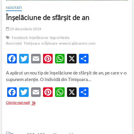
NOUTATI
Înșelăciune de sfârșit de an
29 decembrie 2019
Facebook
înșelăciune
Segra Media
București
Timișoara
vrăjitoare
www.vrajitoarero.com
F
T
E
Pi
W
X
P
ac
w
m
nt
h
ar
A apărut un nou tip de înșelăciune de sfârșit de an, pe care v-o
e
itt
ail
er
at
ta
supunem atenție. O individă din Timișoara…
b
er
es
s
je
F
T
E
Pi
W
X
P
o
t
A
az
ac
w
m
nt
h
ar
Înșelăciune
Citește mai mult
o
p
ă
e
itt
de
ail
er
at
ta
k
p
sfârșit
b
er
es
s
je
de
an
o
t
A
az