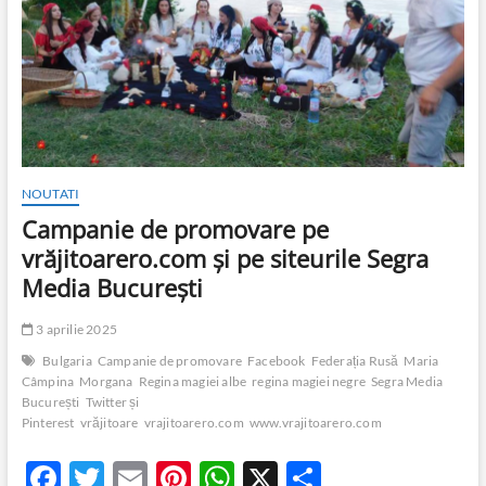
NOUTATI
Campanie de promovare pe
vrăjitoarero.com și pe siteurile Segra
Media București
3 aprilie 2025
Bulgaria
Campanie de promovare
Facebook
Federația Rusă
Maria
Câmpina
Morgana
Regina magiei albe
regina magiei negre
Segra Media
București
Twitter și
Pinterest
vrăjitoare
vrajitoarero.com
www.vrajitoarero.com
F
T
E
Pi
W
X
P