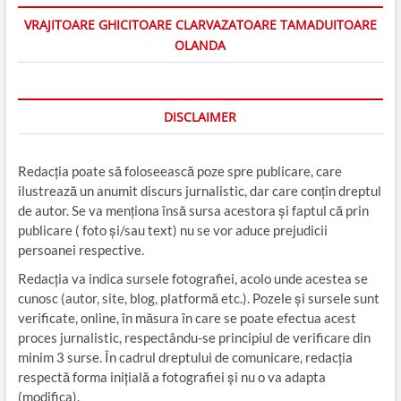
VRAJITOARE GHICITOARE CLARVAZATOARE TAMADUITOARE
OLANDA
DISCLAIMER
Redacția poate să foloseească poze spre publicare, care
ilustrează un anumit discurs jurnalistic, dar care conțin dreptul
de autor. Se va menționa însă sursa acestora și faptul că prin
publicare ( foto și/sau text) nu se vor aduce prejudicii
persoanei respective.
Redacția va indica sursele fotografiei, acolo unde acestea se
cunosc (autor, site, blog, platformă etc.). Pozele și sursele sunt
verificate, online, în măsura în care se poate efectua acest
proces jurnalistic, respectându-se principiul de verificare din
minim 3 surse. În cadrul dreptului de comunicare, redacția
respectă forma inițială a fotografiei și nu o va adapta
(modifica).