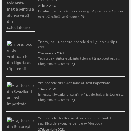
21 iulie 2026
De obicei, atunci când cineva alege să practice vrăjitoria
este …
Citește în continuare »
Triora, locul unde vrăjitoarele din Liguria au răpit
copii
25 noiembrie 2023
Teama de vrăjitorie a bântuit de mult timp acest oraş …
Citește în continuare »
Vrăjitoarele din Swaziland au fost impozitate
10 iulie 2023
În regatul Swaziland, ca și în Africa de Sud, vrăjitoarele …
Citește în continuare »
Vrăjitoarele din București au creat un ritual de
sacrificu de excepție pentru tv Moscova
27 decembrie 2021