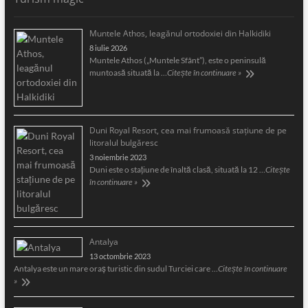
Muntele Athos, leagănul ortodoxiei din Halkidiki
8 iulie 2026
Muntele Athos („Muntele Sfânt”), este o peninsulă
muntoasă situată la …
Citește în continuare »
Duni Royal Resort, cea mai frumoasă staţiune de pe
litoralul bulgăresc
3 noiembrie 2023
Duni este o staţiune de înaltă clasă, situată la 12 …
Citește
în continuare »
Antalya
13 octombrie 2023
Antalya este un mare oraş turistic din sudul Turciei care …
Citește în continuare
»