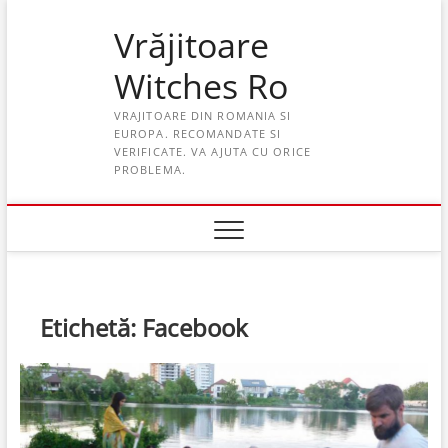
Skip
Vrăjitoare
to
content
Witches Ro
VRAJITOARE DIN ROMANIA SI
EUROPA. RECOMANDATE SI
VERIFICATE. VA AJUTA CU ORICE
PROBLEMA.
Etichetă:
Facebook