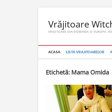
Skip
to
Vrăjitoare Witc
content
VRAJITOARE DIN ROMANIA SI EUROPA. R
ACASA
LISTA VRAJITOARELOR
Etichetă:
Mama Omida