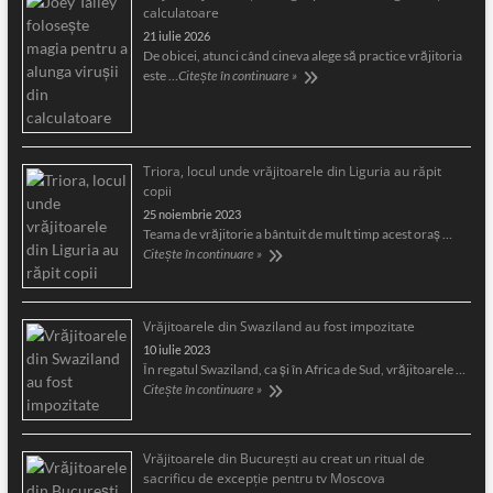
calculatoare
21 iulie 2026
De obicei, atunci când cineva alege să practice vrăjitoria
este …
Citește în continuare »
Triora, locul unde vrăjitoarele din Liguria au răpit
copii
25 noiembrie 2023
Teama de vrăjitorie a bântuit de mult timp acest oraş …
Citește în continuare »
Vrăjitoarele din Swaziland au fost impozitate
10 iulie 2023
În regatul Swaziland, ca și în Africa de Sud, vrăjitoarele …
Citește în continuare »
Vrăjitoarele din București au creat un ritual de
sacrificu de excepție pentru tv Moscova