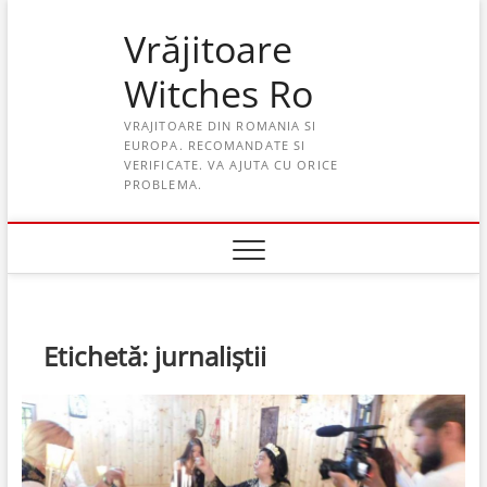
Skip
Vrăjitoare
to
content
Witches Ro
VRAJITOARE DIN ROMANIA SI
EUROPA. RECOMANDATE SI
VERIFICATE. VA AJUTA CU ORICE
PROBLEMA.
Etichetă:
jurnaliștii