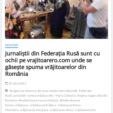
NOUTATI
Jurnaliștii din Federația Rusă sunt cu
ochii pe vrajitoarero.com unde se
găsește spuma vrăjitoarelor din
România
20 iulie 2022
Bulgaria și America
de mass-media internațională
Federația
Rusă
jurnaliștii
lumea vrăjitoarelor
Maria Câmpina
Regina magiei albe din
România
tămăduitoarea Ioana Sidonia
tămăduitoarea
Sunita
vrăjitoare
vrăjitoarea Brățara
vrăjitoarea Elena
Minodora
vrăjitoarea Morgana
vrăjitoarea Venus
vrăjitoarele din