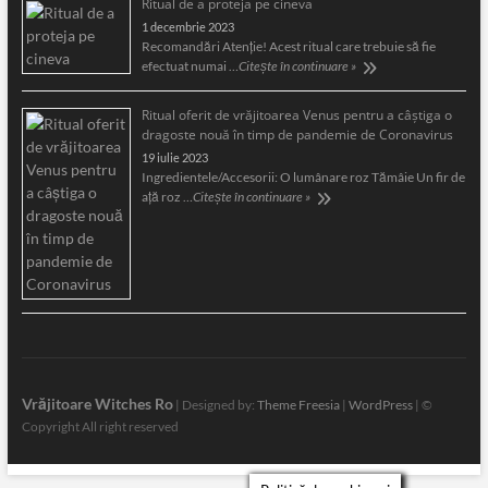
Ritual de a proteja pe cineva
1 decembrie 2023
Recomandări Atenție! Acest ritual care trebuie să fie
efectuat numai …
Citește în continuare »
Ritual oferit de vrăjitoarea Venus pentru a câştiga o
dragoste nouă în timp de pandemie de Coronavirus
19 iulie 2023
Ingredientele/Accesorii: O lumânare roz Tămâie Un fir de
aţă roz …
Citește în continuare »
Vrăjitoare Witches Ro
| Designed by:
Theme Freesia
|
WordPress
| ©
Copyright All right reserved