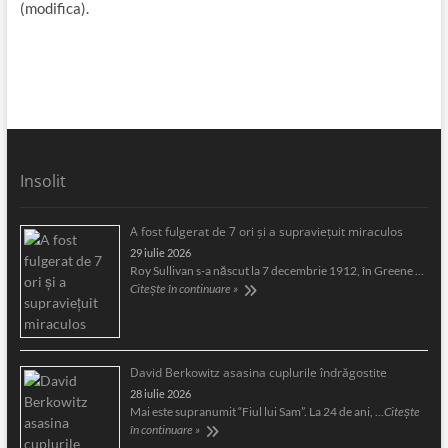
(modifica).
Insolit
A fost fulgerat de 7 ori şi a supravieţuit miraculos
29 iulie 2026
Roy Sullivan s-a născut la 7 decembrie 1912, în Greene …
Citește în continuare »
David Berkowitz asasina cuplurile îndrăgostite
28 iulie 2026
Mai este supranumit “Fiul lui Sam”. La 24 de ani, …
Citește
în continuare »