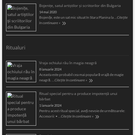
Bojeniţe, satul artiştilor şi scriitorilor din Bulgaria
14 mai 2020
Bojeniţe, este un sat mic situat în Stara Planina la …
Citește
în continuare »
Ritualuri
Vraja ochiului rău în magia neagră
8 ianuarie 2024
Aceasta este probabil cea mai populară vrajă de magie
neagră. …
Citește în continuare »
Ritual special pentru a produce impotență unui
bărbat
1 ianuarie 2024
Pentru acest ritual special, aveți nevoie de următoarele:
Accesorii: • …
Citește în continuare »