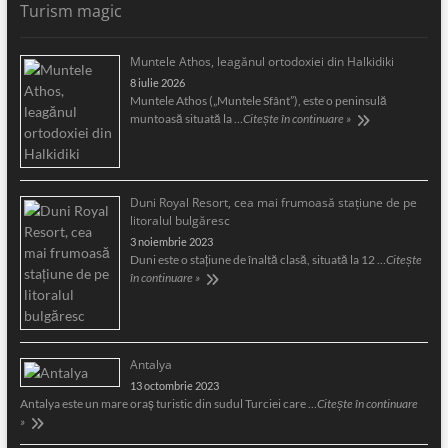
Turism magic
Muntele Athos, leagănul ortodoxiei din Halkidiki
8 iulie 2026
Muntele Athos („Muntele Sfânt”), este o peninsulă
muntoasă situată la …
Citește în continuare »
Duni Royal Resort, cea mai frumoasă staţiune de pe
litoralul bulgăresc
3 noiembrie 2023
Duni este o staţiune de înaltă clasă, situată la 12 …
Citește
în continuare »
Antalya
13 octombrie 2023
Antalya este un mare oraş turistic din sudul Turciei care …
Citește în continuare
»