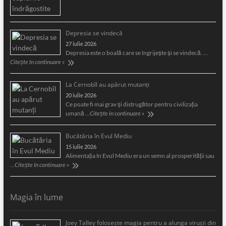
Depresia se vindecă
27 iulie 2026
Depresia este o boală care se îngrijeşte şi se vindecă. …
Citește în continuare »
La Cernobîl au apărut mutanți
20 iulie 2026
Ce poate fi mai grav și distrugător pentru civilizația
umană …
Citește în continuare »
Bucătăria în Evul Mediu
15 iulie 2026
Alimentaţia în Evul Mediu era un semn al prosperităţii sau
…
Citește în continuare »
Magia în lume
Joey Talley foloseşte magia pentru a alunga viruşii din