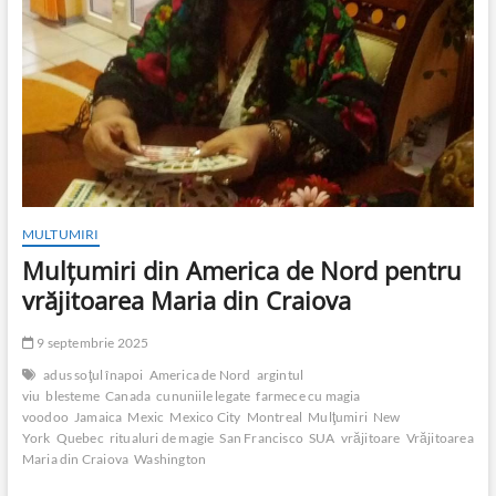
MULTUMIRI
Mulţumiri din America de Nord pentru
vrăjitoarea Maria din Craiova
9 septembrie 2025
adus soţul înapoi
America de Nord
argintul
viu
blesteme
Canada
cununiile legate
farmece cu magia
voodoo
Jamaica
Mexic
Mexico City
Montreal
Mulţumiri
New
York
Quebec
ritualuri de magie
San Francisco
SUA
vrăjitoare
Vrăjitoarea
Maria din Craiova
Washington