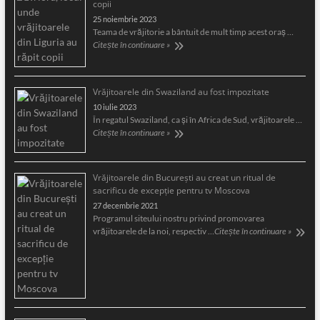
copii
25 noiembrie 2023
Teama de vrăjitorie a bântuit de mult timp acest oraş …
Citește în continuare »
Vrăjitoarele din Swaziland au fost impozitate
10 iulie 2023
În regatul Swaziland, ca și în Africa de Sud, vrăjitoarele …
Citește în continuare »
Vrăjitoarele din București au creat un ritual de
sacrificu de excepție pentru tv Moscova
27 decembrie 2021
Programul siteului nostru privind promovarea
vrăjitoarele de la noi, respectiv …
Citește în continuare »