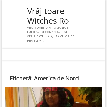
Skip
Vrăjitoare
to
content
Witches Ro
VRAJITOARE DIN ROMANIA SI
EUROPA. RECOMANDATE SI
VERIFICATE. VA AJUTA CU ORICE
PROBLEMA.
Etichetă:
America de Nord