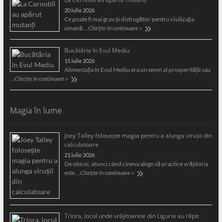
20 iulie 2026
Ce poate fi mai grav și distrugător pentru civilizația
umană …
Citește în continuare »
Bucătăria în Evul Mediu
15 iulie 2026
Alimentaţia în Evul Mediu era un semn al prosperităţii sau
…
Citește în continuare »
Magia în lume
Joey Talley foloseşte magia pentru a alunga viruşii din
calculatoare
21 iulie 2026
De obicei, atunci când cineva alege să practice vrăjitoria
este …
Citește în continuare »
Triora, locul unde vrăjitoarele din Liguria au răpit