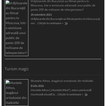
Vrăjitoarele din București au filmat pentru tv
Moscova, într-o emisiune adresată unui public de
peste 200 de milioane de telespectatori!
20 noiembrie 2021
Vrăjitoarele din București au filmat pentru tv Moscova și
vor …
Citește în continuare »
Turism magic
Muntele Athos, leagănul ortodoxiei din Halkidiki
8 iulie 2026
Muntele Athos („Muntele Sfânt”), este o peninsulă
muntoasă situată la …
Citește în continuare »