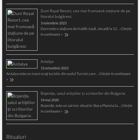
Duni Royal Resort, cea mai frumoasă staţiune de pe
litoralul bulgăresc
3 noiembrie 2023
Duni este o staţiune de înaltă clasă, situată la 12 …
Citește
în continuare »
Antalya
13 octombrie 2023
Antalya este un mare oraş turistic din sudul Turciei care …
Citește în continuare
»
Bojeniţe, satul artiştilor şi scriitorilor din Bulgaria
14 mai 2020
Bojeniţe, este un sat mic situat în Stara Planina la …
Citește
în continuare »
Ritualuri