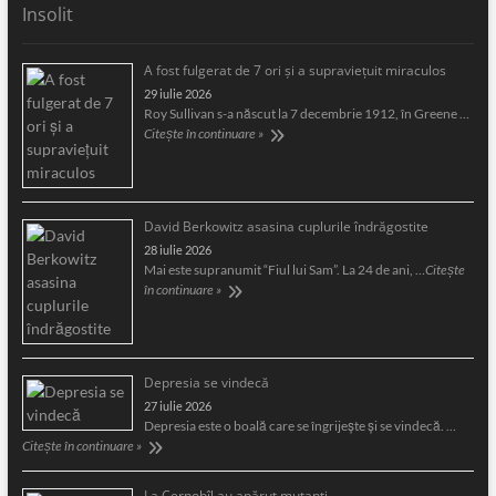
Insolit
A fost fulgerat de 7 ori şi a supravieţuit miraculos
29 iulie 2026
Roy Sullivan s-a născut la 7 decembrie 1912, în Greene …
Citește în continuare »
David Berkowitz asasina cuplurile îndrăgostite
28 iulie 2026
Mai este supranumit “Fiul lui Sam”. La 24 de ani, …
Citește
în continuare »
Depresia se vindecă
27 iulie 2026
Depresia este o boală care se îngrijeşte şi se vindecă. …
Citește în continuare »
La Cernobîl au apărut mutanți