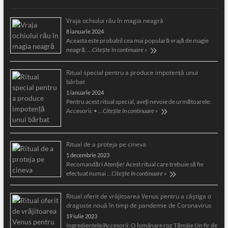
Vraja ochiului rău în magia neagră
8 ianuarie 2024
Aceasta este probabil cea mai populară vrajă de magie
neagră. …
Citește în continuare »
Ritual special pentru a produce impotență unui
bărbat
1 ianuarie 2024
Pentru acest ritual special, aveți nevoie de următoarele:
Accesorii: • …
Citește în continuare »
Ritual de a proteja pe cineva
1 decembrie 2023
Recomandări Atenție! Acest ritual care trebuie să fie
efectuat numai …
Citește în continuare »
Ritual oferit de vrăjitoarea Venus pentru a câştiga o
dragoste nouă în timp de pandemie de Coronavirus
19 iulie 2023
Ingredientele/Accesorii: O lumânare roz Tămâie Un fir de