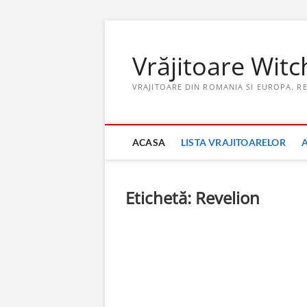
Skip
to
Vrăjitoare Witc
content
VRAJITOARE DIN ROMANIA SI EUROPA. R
ACASA
LISTA VRAJITOARELOR
Etichetă:
Revelion