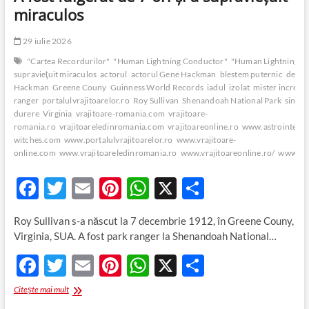
miraculos
29 iulie 2026
"Cartea Recordurilor"
"Human Lightning Conductor"
"Human Lightning R
supravieţuit miraculos
actorul
actorul Gene Hackman
blestem puternic
dezval
Hackman
Greene Couny
Guinness World Records
iadul
izolat
mister incredib
ranger
portalulvrajitoarelor.ro
Roy Sullivan
Shenandoah National Park
singur
durere
Virginia
vrajitoare-romania.com
vrajitoare-
romania.ro
vrajitoareledinromania.com
vrajitoareonline.ro
www.astrointerna
witches.com
www.portalulvrajitoarelor.ro
www.vrajitoare-
online.com
www.vrajitoareledinromania.ro
www.vrajitoareonline.ro/
www.vra
F
T
E
Pi
W
X
P
ac
w
m
nt
h
ar
Roy Sullivan s-a născut la 7 decembrie 1912, în Greene Couny,
e
itt
ail
er
at
ta
Virginia, SUA. A fost park ranger la Shenandoah National…
b
er
es
s
je
F
T
E
Pi
W
X
P
o
t
A
az
ac
w
m
nt
h
ar
A
Citește mai mult
o
p
ă
fost