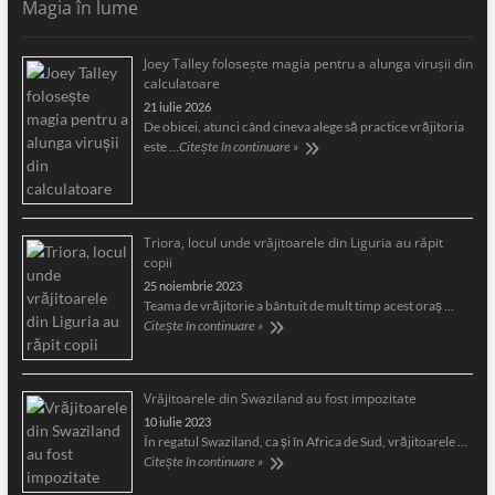
Magia în lume
Joey Talley foloseşte magia pentru a alunga viruşii din
calculatoare
21 iulie 2026
De obicei, atunci când cineva alege să practice vrăjitoria
este …
Citește în continuare »
Triora, locul unde vrăjitoarele din Liguria au răpit
copii
25 noiembrie 2023
Teama de vrăjitorie a bântuit de mult timp acest oraş …
Citește în continuare »
Vrăjitoarele din Swaziland au fost impozitate
10 iulie 2023
În regatul Swaziland, ca și în Africa de Sud, vrăjitoarele …
Citește în continuare »