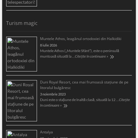
Turism magic
Muntele Athos, leagănul ortodoxiei din Halkidiki
8 iulie 2026
Muntele Athos („Muntele Sfânt”), este o peninsulă
muntoasă situată la …
Citește în continuare »
Duni Royal Resort, cea mai frumoasă staţiune de pe
litoralul bulgăresc
3 noiembrie 2023
Duni este o staţiune de înaltă clasă, situată la 12 …
Citește
în continuare »
Antalya