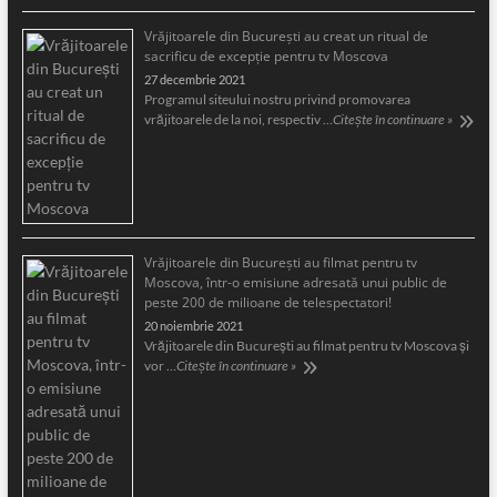
Vrăjitoarele din București au creat un ritual de
sacrificu de excepție pentru tv Moscova
27 decembrie 2021
Programul siteului nostru privind promovarea
vrăjitoarele de la noi, respectiv …
Citește în continuare »
Vrăjitoarele din București au filmat pentru tv
Moscova, într-o emisiune adresată unui public de
peste 200 de milioane de telespectatori!
20 noiembrie 2021
Vrăjitoarele din București au filmat pentru tv Moscova și
vor …
Citește în continuare »