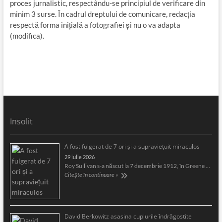
proces jurnalistic, respectându-se principiul de verificare din
minim 3 surse. În cadrul dreptului de comunicare, redacția
respectă forma inițială a fotografiei și nu o va adapta
(modifica).
Insolit
A fost fulgerat de 7 ori şi a supravieţuit miraculos
29 iulie 2026
Roy Sullivan s-a născut la 7 decembrie 1912, în Greene …
Citește în continuare »
David Berkowitz asasina cuplurile îndrăgostite