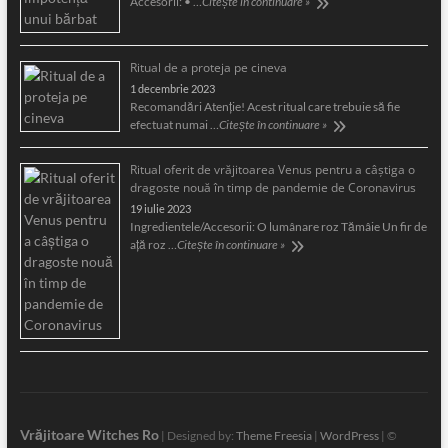
Accesorii: • …
Citește în continuare »
Ritual de a proteja pe cineva
1 decembrie 2023
Recomandări Atenție! Acest ritual care trebuie să fie
efectuat numai …
Citește în continuare »
Ritual oferit de vrăjitoarea Venus pentru a câştiga o
dragoste nouă în timp de pandemie de Coronavirus
19 iulie 2023
Ingredientele/Accesorii: O lumânare roz Tămâie Un fir de
aţă roz …
Citește în continuare »
Vrăjitoare Witches Ro
| Designed by:
Theme Freesia
|
WordPress
| ©