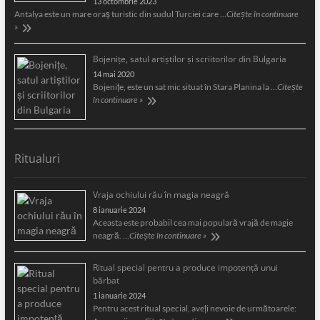
13 octombrie 2023
Antalya este un mare oraş turistic din sudul Turciei care …
Citește în continuare
»
Bojeniţe, satul artiştilor şi scriitorilor din Bulgaria
14 mai 2020
Bojeniţe, este un sat mic situat în Stara Planina la …
Citește
în continuare »
Ritualuri
Vraja ochiului rău în magia neagră
8 ianuarie 2024
Aceasta este probabil cea mai populară vrajă de magie
neagră. …
Citește în continuare »
Ritual special pentru a produce impotență unui
bărbat
1 ianuarie 2024
Pentru acest ritual special, aveți nevoie de următoarele: