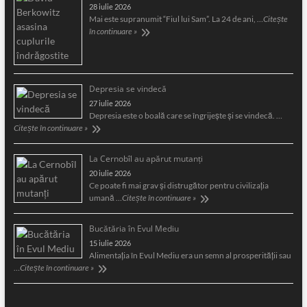
28 iulie 2026
Mai este supranumit “Fiul lui Sam”. La 24 de ani, …
Citește
în continuare »
Depresia se vindecă
27 iulie 2026
Depresia este o boală care se îngrijeşte şi se vindecă. …
Citește în continuare »
La Cernobîl au apărut mutanți
20 iulie 2026
Ce poate fi mai grav și distrugător pentru civilizația
umană …
Citește în continuare »
Bucătăria în Evul Mediu
15 iulie 2026
Alimentaţia în Evul Mediu era un semn al prosperităţii sau
…
Citește în continuare »