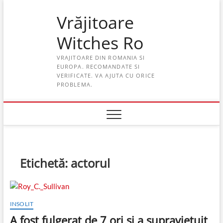
Skip
Vrăjitoare
to
content
Witches Ro
VRAJITOARE DIN ROMANIA SI
EUROPA. RECOMANDATE SI
VERIFICATE. VA AJUTA CU ORICE
PROBLEMA.
Etichetă:
actorul
INSOLIT
A fost fulgerat de 7 ori şi a supravieţuit