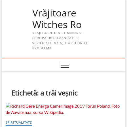
Skip
Vrăjitoare
to
content
Witches Ro
VRAJITOARE DIN ROMANIA SI
EUROPA. RECOMANDATE SI
VERIFICATE. VA AJUTA CU ORICE
PROBLEMA.
Etichetă:
a trăi veșnic
SPIRITUALITATE