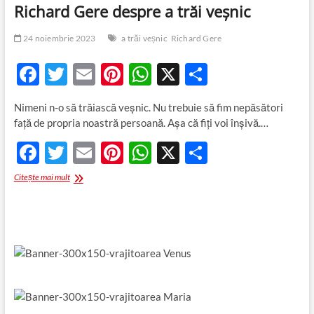
Richard Gere despre a trăi veșnic
24 noiembrie 2023
a trăi veșnic
Richard Gere
F
T
E
Pi
W
X
P
ac
w
m
nt
h
ar
Nimeni n-o să trăiască veșnic. Nu trebuie să fim nepăsători
e
itt
ail
er
at
ta
față de propria noastră persoană. Așa că fiți voi înșivă.…
b
er
es
s
je
F
T
E
Pi
W
X
P
o
t
A
az
ac
w
m
nt
h
ar
Richard
Citește mai mult
o
p
ă
e
itt
Gere
ail
er
at
ta
k
p
despre
b
er
es
s
je
a
trăi
o
t
A
az
veșnic
o
p
ă
k
p