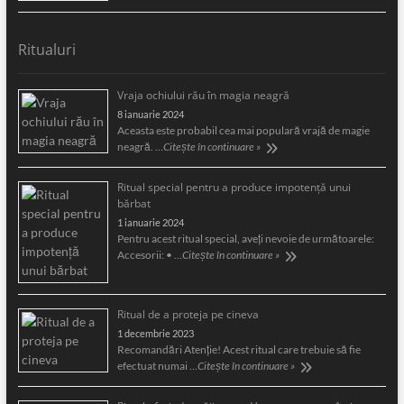
Ritualuri
Vraja ochiului rău în magia neagră
8 ianuarie 2024
Aceasta este probabil cea mai populară vrajă de magie
neagră. …
Citește în continuare »
Ritual special pentru a produce impotență unui
bărbat
1 ianuarie 2024
Pentru acest ritual special, aveți nevoie de următoarele:
Accesorii: • …
Citește în continuare »
Ritual de a proteja pe cineva
1 decembrie 2023
Recomandări Atenție! Acest ritual care trebuie să fie
efectuat numai …
Citește în continuare »