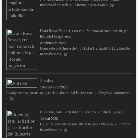
muntoasă situată la …
Citește în continuare »
Duni Royal Resort, cea mai frumoasă staţiune de pe
litoralul bulgăresc
3 noiembrie 2023
Duni este o staţiune de înaltă clasă, situată la 12 …
Citește
în continuare »
Antalya
13 octombrie 2023
Antalya este un mare oraş turistic din sudul Turciei care …
Citește în continuare
»
Bojeniţe, satul artiştilor şi scriitorilor din Bulgaria
14 mai 2020
Bojeniţe, este un sat mic situat în Stara Planina la …
Citește
în continuare »