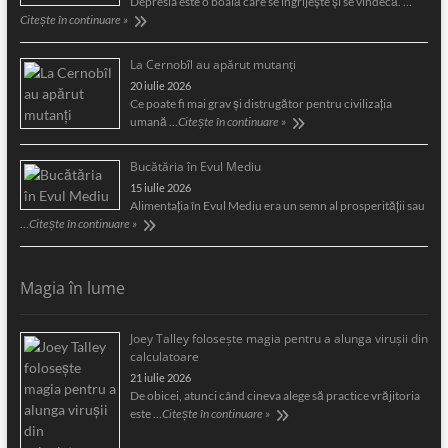
Depresia este o boală care se îngrijeşte şi se vindecă. …
Citește în continuare »
La Cernobîl au apărut mutanți
20 iulie 2026
Ce poate fi mai grav și distrugător pentru civilizația
umană …
Citește în continuare »
Bucătăria în Evul Mediu
15 iulie 2026
Alimentaţia în Evul Mediu era un semn al prosperităţii sau
…
Citește în continuare »
Magia în lume
Joey Talley foloseşte magia pentru a alunga viruşii din
calculatoare
21 iulie 2026
De obicei, atunci când cineva alege să practice vrăjitoria
este …
Citește în continuare »