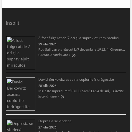
Insolit
A fost fulgerat de 7 ori şi a supravieţuit miraculos
29 iulie 2026
Roy Sullivan s-a născut la 7 decembrie 1912, în Greene …
Citește în continuare »
David Berkowitz asasina cuplurile îndrăgostite
28 iulie 2026
Mai este supranumit “Fiul lui Sam”. La 24 de ani, …
Citește
în continuare »
Depresia se vindecă
27 iulie 2026