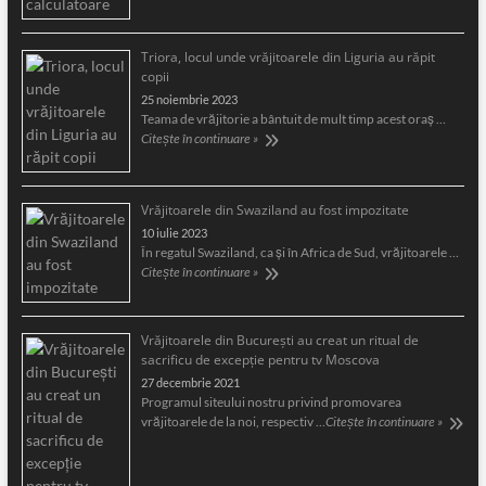
Triora, locul unde vrăjitoarele din Liguria au răpit
copii
25 noiembrie 2023
Teama de vrăjitorie a bântuit de mult timp acest oraş …
Citește în continuare »
Vrăjitoarele din Swaziland au fost impozitate
10 iulie 2023
În regatul Swaziland, ca și în Africa de Sud, vrăjitoarele …
Citește în continuare »
Vrăjitoarele din București au creat un ritual de
sacrificu de excepție pentru tv Moscova
27 decembrie 2021
Programul siteului nostru privind promovarea
vrăjitoarele de la noi, respectiv …
Citește în continuare »