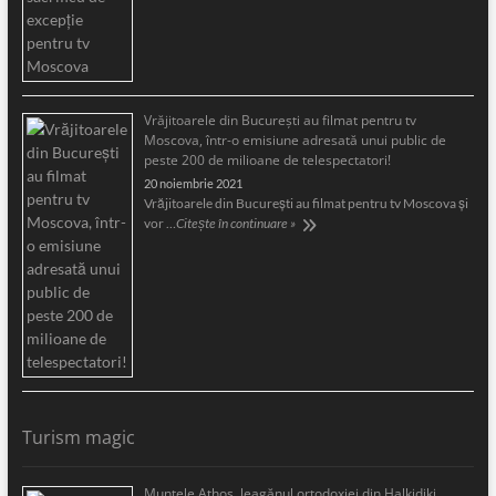
Vrăjitoarele din București au filmat pentru tv
Moscova, într-o emisiune adresată unui public de
peste 200 de milioane de telespectatori!
20 noiembrie 2021
Vrăjitoarele din București au filmat pentru tv Moscova și
vor …
Citește în continuare »
Turism magic
Muntele Athos, leagănul ortodoxiei din Halkidiki