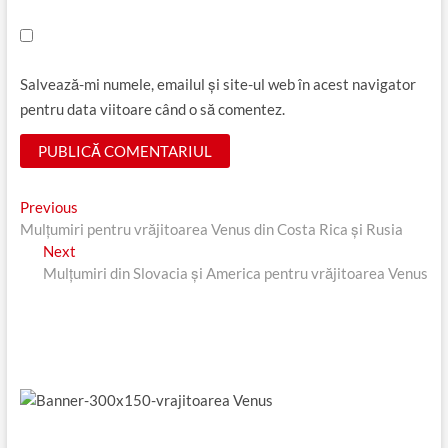
Salvează-mi numele, emailul și site-ul web în acest navigator
pentru data viitoare când o să comentez.
Navigare
Previous
Previous
post:
Mulţumiri pentru vrăjitoarea Venus din Costa Rica și Rusia
în
Next
Next
articole
post:
Mulţumiri din Slovacia și America pentru vrăjitoarea Venus