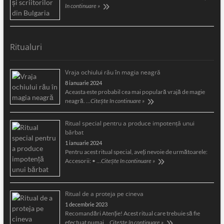
în continuare »
Ritualuri
Vraja ochiului rău în magia neagră
8 ianuarie 2024
Aceasta este probabil cea mai populară vrajă de magie
neagră. …
Citește în continuare »
Ritual special pentru a produce impotență unui
bărbat
1 ianuarie 2024
Pentru acest ritual special, aveți nevoie de următoarele:
Accesorii: • …
Citește în continuare »
Ritual de a proteja pe cineva
1 decembrie 2023
Recomandări Atenție! Acest ritual care trebuie să fie
efectuat numai …
Citește în continuare »