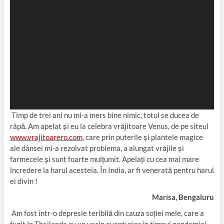
Timp de trei ani nu mi-a mers bine nimic, totul se ducea de
râpă. Am apelat şi eu la celebra vrăjitoare Venus, de pe siteul
www.vrajitoarero.com
, care prin puterile şi plantele magice
ale dânsei mi-a rezolvat problema, a alungat vrăjile și
farmecele şi sunt foarte mulţumit. Apelaţi cu cea mai mare
încredere la harul acesteia. În India, ar fi venerată pentru harul
ei divin !
Marisa, Bengaluru
Am fost într-o depresie teribilă din cauza soţiei mele, care a