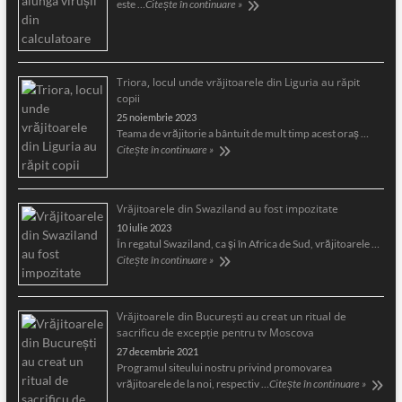
este …
Citește în continuare »
Triora, locul unde vrăjitoarele din Liguria au răpit
copii
25 noiembrie 2023
Teama de vrăjitorie a bântuit de mult timp acest oraş …
Citește în continuare »
Vrăjitoarele din Swaziland au fost impozitate
10 iulie 2023
În regatul Swaziland, ca și în Africa de Sud, vrăjitoarele …
Citește în continuare »
Vrăjitoarele din București au creat un ritual de
sacrificu de excepție pentru tv Moscova
27 decembrie 2021
Programul siteului nostru privind promovarea
vrăjitoarele de la noi, respectiv …
Citește în continuare »