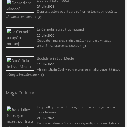
Depresia se vindecă
27 iulie 2026
Depresia este o boală care se îngrijeşte şi se vindecă. …
Citește în continuare »
La Cernobîl au apărut mutanți
20 iulie 2026
Ce poate fi mai grav și distrugător pentru civilizația
umană …
Citește în continuare »
Bucătăria în Evul Mediu
15 iulie 2026
Alimentaţia în Evul Mediu era un semn al prosperităţii sau
…
Citește în continuare »
Magia în lume
Joey Talley foloseşte magia pentru a alunga viruşii din
calculatoare
21 iulie 2026
De obicei, atunci când cineva alege să practice vrăjitoria