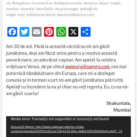
viu
Bengaluru
Coronavirus
dezlegat cununia
farmece
Jaipur
magia
voodoo
Mumbai
New Delhi
ritual de magie
şedinţă de
magie
vraji
vrăjitoarea Venus
www.vrajitoarero.com
F
T
E
Pi
W
X
P
ac
w
m
nt
h
ar
Am 30 de ani. Până la această vârstă nu mi-am găsit
e
itt
ail
er
at
ta
jumătatea, deşi am făcut orice pentru a rezolva această
b
er
es
s
je
povară mare, un adevărat coșmar. Am apelat la celebra
vrăjitoare Venus, de pe siteul
www.vrajitoarero.com
, cea mai
o
t
A
az
puternică tămăduitoare din Europa, care mi-a dezlegat
o
p
ă
cununia şi în termen scurt mi-am găsit jumătatea potrivită.
Apelaţi cu încredere la ea şi chiar nu veţi regreta. Eu, cu ea mi-
k
p
am găsit soarta!
Shakuntala,
Mumbai
Player
Media error: Format(s) not supported or source(s) not found
video
Descarcă fișierul: http://www.vrajitoare-witches.ro/wp-
content/uploads/2025/01/d2cea729-4135-46ec-9db4-525cf0de92e4.mp4?_=1