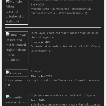
8 iulie 2026
Muntele Athos („Muntele Sfânt”), este o peninsulă
muntoasă situată la …
Citește în continuare »
Duni Royal Resort, cea mai frumoasă staţiune de pe
litoralul bulgăresc
3 noiembrie 2023
Duni este o staţiune de înaltă clasă, situată la 12 …
Citește
în continuare »
Antalya
13 octombrie 2023
Antalya este un mare oraş turistic din sudul Turciei care …
Citește în continuare
»
Bojeniţe, satul artiştilor şi scriitorilor din Bulgaria
14 mai 2020
Bojeniţe, este un sat mic situat în Stara Planina la …
Citește