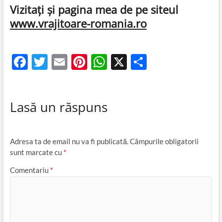
Vizitaţi şi pagina mea de pe siteul
www.vrajitoare-romania.ro
F
T
E
Pi
W
X
P
ac
w
m
nt
h
ar
e
itt
ail
er
at
ta
Lasă un răspuns
b
er
es
s
je
o
t
A
az
o
p
ă
Adresa ta de email nu va fi publicată.
Câmpurile obligatorii
k
p
sunt marcate cu
*
Comentariu
*