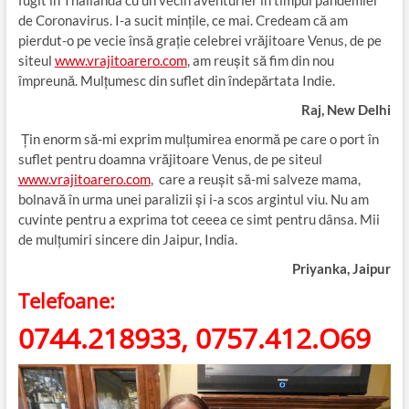
fugit în Thailanda cu un vecin aventurier în timpul pandemiei
de Coronavirus. I-a sucit minţile, ce mai. Credeam că am
pierdut-o pe vecie însă graţie celebrei vrăjitoare Venus, de pe
siteul
www.vrajitoarero.com
, am reuşit să fim din nou
împreună. Mulţumesc din suflet din îndepărtata Indie.
Raj,
New Delhi
Ţin enorm să-mi exprim mulţumirea enormă pe care o port în
suflet pentru doamna vrăjitoare Venus, de pe siteul
www.vrajitoarero.com
, care a reuşit să-mi salveze mama,
bolnavă în urma unei paralizii și i-a scos argintul viu. Nu am
cuvinte pentru a exprima tot ceeea ce simt pentru dânsa. Mii
de mulţumiri sincere din Jaipur, India.
Priyanka, Jaipur
Telefoane:
0744.218933, 0757.412.O69