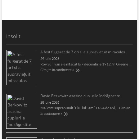
Insolit
A fost fulgerat de 7 ori şi a supravieţuit miraculos
29 iulie 2026
Roy Sullivan s-a născut la 7 decembrie 1912, în Greene …
Citește în continuare »
David Berkowitz asasina cuplurile îndrăgostite
28 iulie 2026
Mai este supranumit “Fiul lui Sam”. La 24 de ani, …
Citește
în continuare »