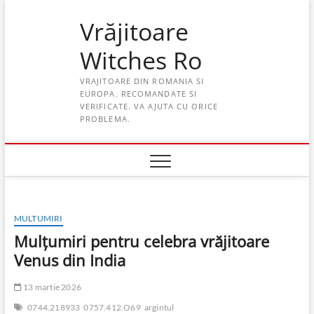
Skip
Vrăjitoare
to
content
Witches Ro
VRAJITOARE DIN ROMANIA SI
EUROPA. RECOMANDATE SI
VERIFICATE. VA AJUTA CU ORICE
PROBLEMA.
MULTUMIRI
Mulţumiri pentru celebra vrăjitoare
Venus din India
13 martie 2026
0744.218933
0757.412.O69
argintul