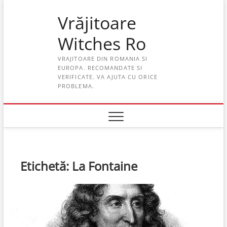
Skip
Vrăjitoare
to
content
Witches Ro
VRAJITOARE DIN ROMANIA SI
EUROPA. RECOMANDATE SI
VERIFICATE. VA AJUTA CU ORICE
PROBLEMA.
Etichetă:
La Fontaine