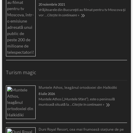
20 noiembrie 2021
Vrăjitoarele din București au filmat pentru tv Moscova și
vor …
Citește în continuare »
Turism magic
Muntele Athos, leagănul ortodoxiei din Halkidiki
8 iulie 2026
Muntele Athos („Muntele Sfânt”), este o peninsulă
muntoasă situată la …
Citește în continuare »
Duni Royal Resort, cea mai frumoasă staţiune de pe