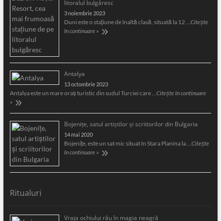
litoralul bulgăresc
3 noiembrie 2023
Duni este o staţiune de înaltă clasă, situată la 12 …
Citește
în continuare »
Antalya
13 octombrie 2023
Antalya este un mare oraş turistic din sudul Turciei care …
Citește în continuare
»
Bojeniţe, satul artiştilor şi scriitorilor din Bulgaria
14 mai 2020
Bojeniţe, este un sat mic situat în Stara Planina la …
Citește
în continuare »
Ritualuri
Vraja ochiului rău în magia neagră