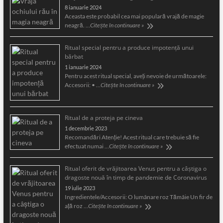
8 ianuarie 2024
Aceasta este probabil cea mai populară vrajă de magie
neagră. …
Citește în continuare »
Ritual special pentru a produce impotență unui
bărbat
1 ianuarie 2024
Pentru acest ritual special, aveți nevoie de următoarele:
Accesorii: • …
Citește în continuare »
Ritual de a proteja pe cineva
1 decembrie 2023
Recomandări Atenție! Acest ritual care trebuie să fie
efectuat numai …
Citește în continuare »
Ritual oferit de vrăjitoarea Venus pentru a câştiga o
dragoste nouă în timp de pandemie de Coronavirus
19 iulie 2023
Ingredientele/Accesorii: O lumânare roz Tămâie Un fir de
aţă roz …
Citește în continuare »