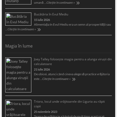
umană …
Citește în continuare »
Bucătăria în Evul Mediu
15 iulie 2026
Alimentaţia în Evul Mediu era un semn al prosperităţii sau
…
Citește în continuare »
Magia în lume
Joey Talley foloseşte magia pentru a alunga viruşii din
calculatoare
21 iulie 2026
De obicei, atunci când cineva alege să practice vrăjitoria
este …
Citește în continuare »
Triora, locul unde vrăjitoarele din Liguria au răpit
copii
25 noiembrie 2023
Teama de vrăjitorie a bântuit de mult timp acest oraş …