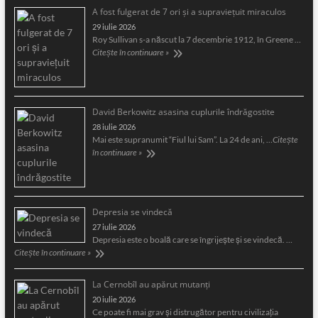
A fost fulgerat de 7 ori şi a supravieţuit miraculos
29 iulie 2026
Roy Sullivan s-a născut la 7 decembrie 1912, în Greene …
Citește în continuare »
David Berkowitz asasina cuplurile îndrăgostite
28 iulie 2026
Mai este supranumit “Fiul lui Sam”. La 24 de ani, …
Citește
în continuare »
Depresia se vindecă
27 iulie 2026
Depresia este o boală care se îngrijeşte şi se vindecă. …
Citește în continuare »
La Cernobîl au apărut mutanți
20 iulie 2026
Ce poate fi mai grav și distrugător pentru civilizația