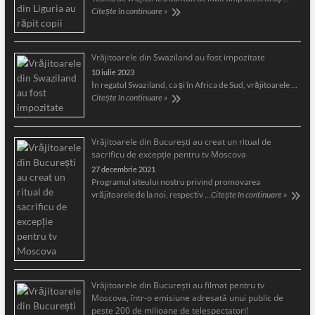
Citește în continuare »
Vrăjitoarele din Swaziland au fost impozitate
10 iulie 2023
În regatul Swaziland, ca și în Africa de Sud, vrăjitoarele …
Citește în continuare »
Vrăjitoarele din București au creat un ritual de
sacrificu de excepție pentru tv Moscova
27 decembrie 2021
Programul siteului nostru privind promovarea
vrăjitoarele de la noi, respectiv …
Citește în continuare »
Vrăjitoarele din București au filmat pentru tv
Moscova, într-o emisiune adresată unui public de
peste 200 de milioane de telespectatori!