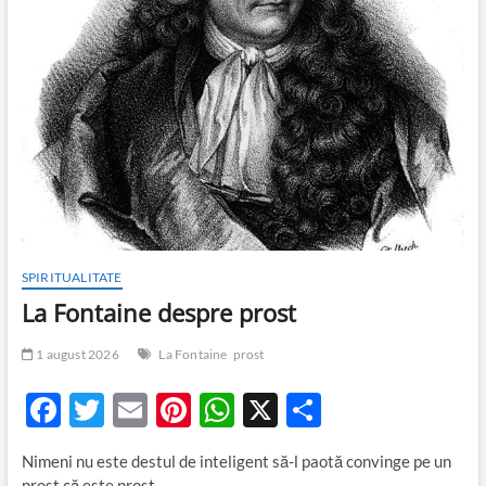
SPIRITUALITATE
La Fontaine despre prost
1 august 2026
La Fontaine
prost
F
T
E
Pi
W
X
P
ac
w
m
nt
h
ar
Nimeni nu este destul de inteligent să-l paotă convinge pe un
e
itt
ail
er
at
ta
prost că este prost.