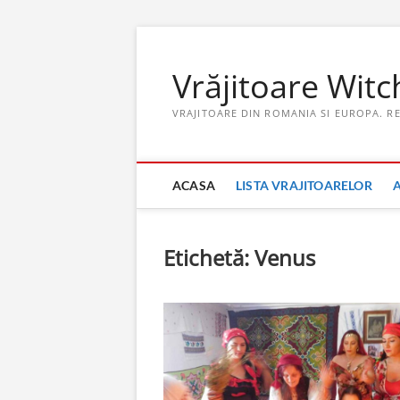
Skip
to
Vrăjitoare Witc
content
VRAJITOARE DIN ROMANIA SI EUROPA. R
ACASA
LISTA VRAJITOARELOR
Etichetă:
Venus