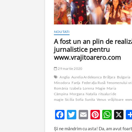
NOUTATI
A fost un an plin de realiz
jurnalistice pentru
www.vrajitoarero.com
29 martie 2020
Anglia
Aurelia Ardeleanca
Brățara
Bulgaria
Minodora
Fanța
Federația Rusă
fenomenului vră
România
Izabela
Lorena
Magie
Maria
Câmpina
Morgana
Natalia
ritualuri de
magie
Sicilia
Sofia
Sunita
Venus
vrăjitoare
www
F
T
E
Pi
W
X
ac
w
m
nt
h
Și ne mândrim cu asta! Da, am avut foar