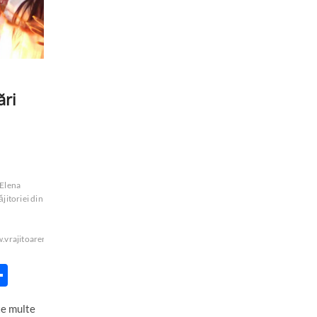
ări
Elena
jitoriei din
.vrajitoarero.com
P
ar
te multe