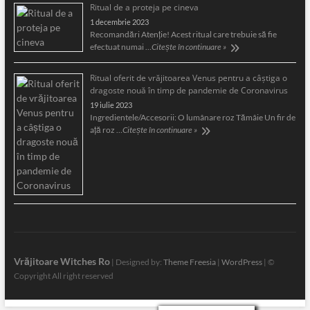
Ritual de a proteja pe cineva
1 decembrie 2023
Recomandări Atenție! Acest ritual care trebuie să fie
efectuat numai …
Citește în continuare »
Ritual oferit de vrăjitoarea Venus pentru a câştiga o
dragoste nouă în timp de pandemie de Coronavirus
19 iulie 2023
Ingredientele/Accesorii: O lumânare roz Tămâie Un fir de
aţă roz …
Citește în continuare »
Vrăjitoare Witches Ro
| Designed by:
Theme Freesia
|
WordPress
| ©
Copyright All right reserved