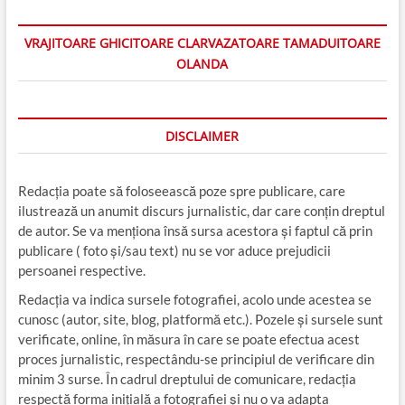
VRAJITOARE GHICITOARE CLARVAZATOARE TAMADUITOARE
OLANDA
DISCLAIMER
Redacția poate să foloseească poze spre publicare, care
ilustrează un anumit discurs jurnalistic, dar care conțin dreptul
de autor. Se va menționa însă sursa acestora și faptul că prin
publicare ( foto și/sau text) nu se vor aduce prejudicii
persoanei respective.
Redacția va indica sursele fotografiei, acolo unde acestea se
cunosc (autor, site, blog, platformă etc.). Pozele și sursele sunt
verificate, online, în măsura în care se poate efectua acest
proces jurnalistic, respectându-se principiul de verificare din
minim 3 surse. În cadrul dreptului de comunicare, redacția
respectă forma inițială a fotografiei și nu o va adapta