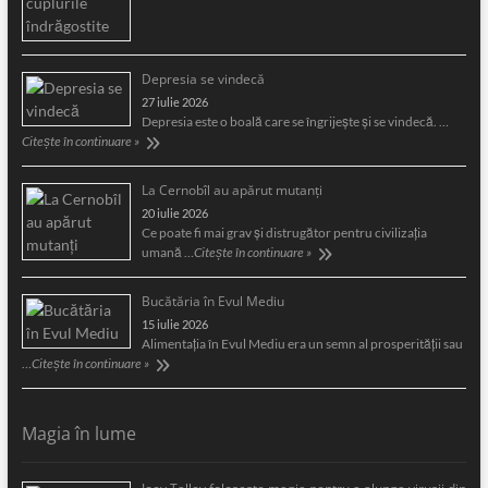
Depresia se vindecă
27 iulie 2026
Depresia este o boală care se îngrijeşte şi se vindecă. …
Citește în continuare »
La Cernobîl au apărut mutanți
20 iulie 2026
Ce poate fi mai grav și distrugător pentru civilizația
umană …
Citește în continuare »
Bucătăria în Evul Mediu
15 iulie 2026
Alimentaţia în Evul Mediu era un semn al prosperităţii sau
…
Citește în continuare »
Magia în lume