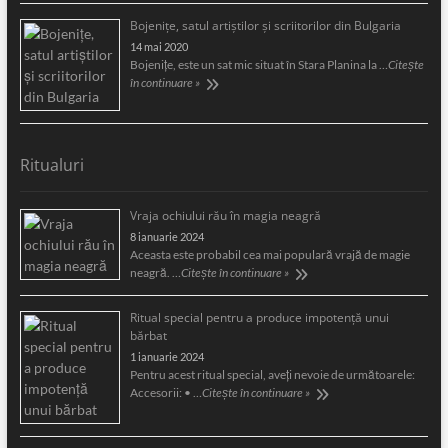
Bojeniţe, satul artiştilor şi scriitorilor din Bulgaria
14 mai 2020
Bojeniţe, este un sat mic situat în Stara Planina la …
Citește
în continuare »
Ritualuri
Vraja ochiului rău în magia neagră
8 ianuarie 2024
Aceasta este probabil cea mai populară vrajă de magie
neagră. …
Citește în continuare »
Ritual special pentru a produce impotență unui
bărbat
1 ianuarie 2024
Pentru acest ritual special, aveți nevoie de următoarele:
Accesorii: • …
Citește în continuare »