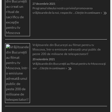
27 decembrie 2021
Programul siteului nostru privind promovarea
vrăjitoarele de la noi, respectiv …
Citește în continuare »
Vrăjitoarele din București au filmat pentru tv
Moscova, într-o emisiune adresată unui public de
peste 200 de milioane de telespectatori!
20 noiembrie 2021
Vrăjitoarele din București au filmat pentru tv Moscova și
vor …
Citește în continuare »