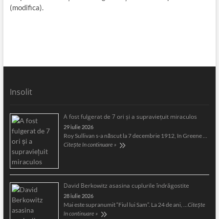
(modifica).
Insolit
A fost fulgerat de 7 ori şi a supravieţuit miraculos
29 iulie 2026
Roy Sullivan s-a născut la 7 decembrie 1912, în Greene …
Citește în continuare »
David Berkowitz asasina cuplurile îndrăgostite
28 iulie 2026
Mai este supranumit “Fiul lui Sam”. La 24 de ani, …
Citește
în continuare »