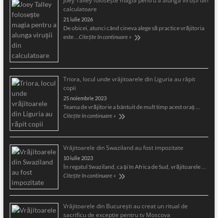
Joey Talley foloseşte magia pentru a alunga viruşii din
calculatoare
21 iulie 2026
De obicei, atunci când cineva alege să practice vrăjitoria
este …
Citește în continuare »
Triora, locul unde vrăjitoarele din Liguria au răpit
copii
25 noiembrie 2023
Teama de vrăjitorie a bântuit de mult timp acest oraş …
Citește în continuare »
Vrăjitoarele din Swaziland au fost impozitate
10 iulie 2023
În regatul Swaziland, ca și în Africa de Sud, vrăjitoarele …
Citește în continuare »
Vrăjitoarele din București au creat un ritual de
sacrificu de excepție pentru tv Moscova