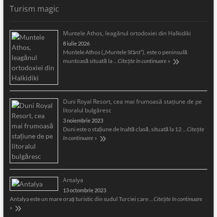
Turism magic
Muntele Athos, leagănul ortodoxiei din Halkidiki
8 iulie 2026
Muntele Athos („Muntele Sfânt”), este o peninsulă
muntoasă situată la …
Citește în continuare »
Duni Royal Resort, cea mai frumoasă staţiune de pe
litoralul bulgăresc
3 noiembrie 2023
Duni este o staţiune de înaltă clasă, situată la 12 …
Citește
în continuare »
Antalya
13 octombrie 2023
Antalya este un mare oraş turistic din sudul Turciei care …
Citește în continuare
»