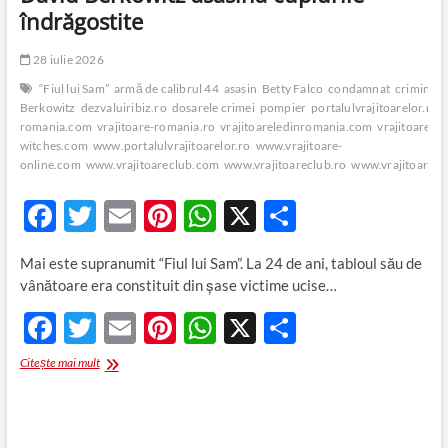
îndrăgostite
28 iulie 2026
“Fiul lui Sam”
armă de calibrul 44
asasin
Betty Falco
condamnat
criminal
Berkowitz
dezvaluiribiz.ro
dosarele crimei
pompier
portalulvrajitoarelor.ro
romania.com
vrajitoare-romania.ro
vrajitoareledinromania.com
vrajitoareonl
witches.com
www.portalulvrajitoarelor.ro
www.vrajitoare-
online.com
www.vrajitoareclub.com
www.vrajitoareclub.ro
www.vrajitoarele
F
T
E
Pi
W
X
P
ac
w
m
nt
h
ar
Mai este supranumit “Fiul lui Sam”. La 24 de ani, tabloul său de
e
itt
ail
er
at
ta
vânătoare era constituit din șase victime ucise…
b
er
es
s
je
F
T
E
Pi
W
X
P
o
t
A
az
ac
w
m
nt
h
ar
David
Citește mai mult
o
p
ă
e
itt
Berkowitz
ail
er
at
ta
k
p
asasina
b
er
es
s
je
cuplurile
îndrăgostite