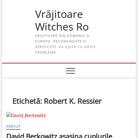
Skip
Vrăjitoare
to
content
Witches Ro
VRAJITOARE DIN ROMANIA SI
EUROPA. RECOMANDATE SI
VERIFICATE. VA AJUTA CU ORICE
PROBLEMA.
Etichetă:
Robert K. Ressier
INSOLIT
David Berkowitz asasina cuplurile