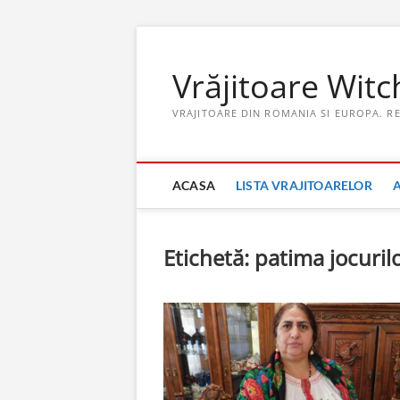
Skip
to
Vrăjitoare Witc
content
VRAJITOARE DIN ROMANIA SI EUROPA. R
ACASA
LISTA VRAJITOARELOR
Etichetă:
patima jocuril