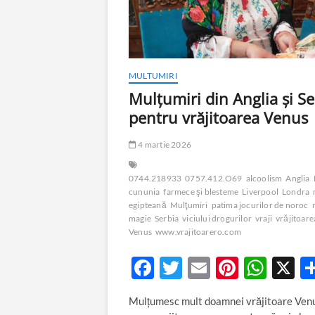
MULTUMIRI
Mulţumiri din Anglia și Se
pentru vrăjitoarea Venus
4 martie 2026
0744.218933
0757.412.O69
alcoolism
Anglia
cununia
farmece şi blesteme
Liverpool
Londra
egipteană
Mulţumiri
patima jocurilor de noroc
magie
Serbia
viciului drogurilor
vraji
vrăjitoare
Venus
www.vrajitoarero.com
F
T
E
Pi
W
X
ac
w
m
nt
h
Mulţumesc mult doamnei vrăjitoare Ven
e
itt
ail
er
at