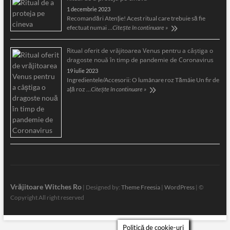
1 decembrie 2023
Recomandări Atenție! Acest ritual care trebuie să fie
efectuat numai …
Citește în continuare »
Ritual oferit de vrăjitoarea Venus pentru a câştiga o
dragoste nouă în timp de pandemie de Coronavirus
19 iulie 2023
Ingredientele/Accesorii: O lumânare roz Tămâie Un fir de
aţă roz …
Citește în continuare »
Vrăjitoare Witches Ro
| Designed by:
Theme Freesia
|
WordPress
| ©
Copyright All right reserved
Politică de cookie-uri