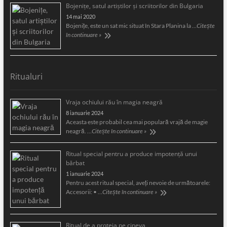
Bojeniţe, satul artiştilor şi scriitorilor din Bulgaria
14 mai 2020
Bojeniţe, este un sat mic situat în Stara Planina la …
Citește
în continuare »
Ritualuri
Vraja ochiului rău în magia neagră
8 ianuarie 2024
Aceasta este probabil cea mai populară vrajă de magie
neagră. …
Citește în continuare »
Ritual special pentru a produce impotență unui
bărbat
1 ianuarie 2024
Pentru acest ritual special, aveți nevoie de următoarele:
Accesorii: • …
Citește în continuare »
Ritual de a proteja pe cineva