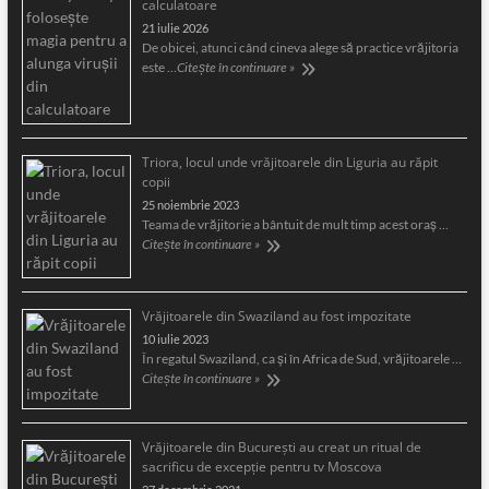
calculatoare
21 iulie 2026
De obicei, atunci când cineva alege să practice vrăjitoria
este …
Citește în continuare »
Triora, locul unde vrăjitoarele din Liguria au răpit
copii
25 noiembrie 2023
Teama de vrăjitorie a bântuit de mult timp acest oraş …
Citește în continuare »
Vrăjitoarele din Swaziland au fost impozitate
10 iulie 2023
În regatul Swaziland, ca și în Africa de Sud, vrăjitoarele …
Citește în continuare »
Vrăjitoarele din București au creat un ritual de
sacrificu de excepție pentru tv Moscova