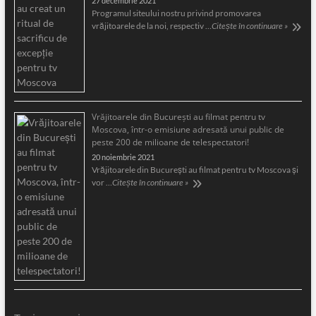
27 decembrie 2021
Programul siteului nostru privind promovarea
vrăjitoarele de la noi, respectiv …
Citește în continuare »
Vrăjitoarele din București au filmat pentru tv
Moscova, într-o emisiune adresată unui public de
peste 200 de milioane de telespectatori!
20 noiembrie 2021
Vrăjitoarele din București au filmat pentru tv Moscova și
vor …
Citește în continuare »