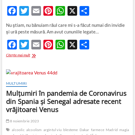
F
T
E
Pi
W
X
P
ac
w
m
nt
h
ar
Nu știam, nu bănuiam răul care mi s-a făcut numai din invidie
e
itt
ail
er
at
ta
și ură peste măsură. Am avut cununiile legate…
b
er
es
s
je
F
T
E
Pi
W
X
P
o
t
A
az
ac
w
m
nt
h
ar
Am
Citește mai mult
o
p
ă
e
itt
avut
ail
er
at
ta
k
p
cununiile
b
er
es
s
je
legate
cu
o
t
A
az
magia
MULTUMIRI
voodoo
o
p
ă
Mulţumiri în pandemia de Coronavirus
şi
nu
k
p
din Spania și Senegal adresate recent
puteam
vrăjitoarei Venus
să
fiu
cu
8 noiembrie 2023
el
alcoolic
alcoolism
argintul viu
blesteme
Dakar
farmece
Madrid
magia