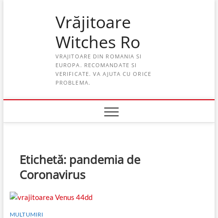
Skip
Vrăjitoare
to
content
Witches Ro
VRAJITOARE DIN ROMANIA SI
EUROPA. RECOMANDATE SI
VERIFICATE. VA AJUTA CU ORICE
PROBLEMA.
Etichetă:
pandemia de
Coronavirus
MULTUMIRI