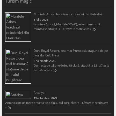
Turism magic
Muntele Athos, leagănul ortodoxiei din Halkidiki
8 iulie 2026
Muntele Athos („Muntele Sfânt”), este o peninsulă
muntoasă situată la …
Citește în continuare »
Duni Royal Resort, cea mai frumoasă staţiune de pe
litoralul bulgăresc
3 noiembrie 2023
Duni este o staţiune de înaltă clasă, situată la 12 …
Citește
în continuare »
Antalya
13 octombrie 2023
Antalya este un mare oraş turistic din sudul Turciei care …
Citește în continuare
»