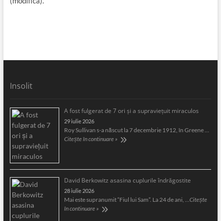
(modifica).
Insolit
A fost fulgerat de 7 ori şi a supravieţuit miraculos
29 iulie 2026
Roy Sullivan s-a născut la 7 decembrie 1912, în Greene …
Citește în continuare »
David Berkowitz asasina cuplurile îndrăgostite
28 iulie 2026
Mai este supranumit “Fiul lui Sam”. La 24 de ani, …
Citește
în continuare »