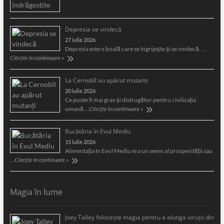
Depresia se vindecă
27 iulie 2026
Depresia este o boală care se îngrijeşte şi se vindecă. …
Citește în continuare »
La Cernobîl au apărut mutanți
20 iulie 2026
Ce poate fi mai grav și distrugător pentru civilizația
umană …
Citește în continuare »
Bucătăria în Evul Mediu
15 iulie 2026
Alimentaţia în Evul Mediu era un semn al prosperităţii sau
…
Citește în continuare »
Magia în lume
Joey Talley foloseşte magia pentru a alunga viruşii din