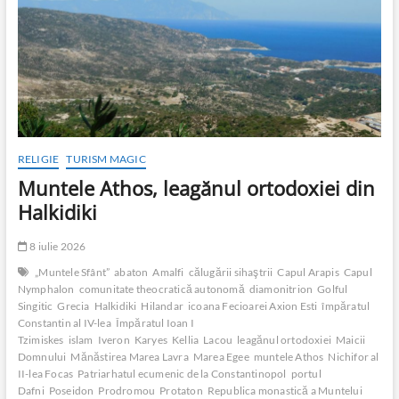
RELIGIE
TURISM MAGIC
Muntele Athos, leagănul ortodoxiei din
Halkidiki
8 iulie 2026
„Muntele Sfânt”
abaton
Amalfi
călugării sihaştrii
Capul Arapis
Capul
Nymphalon
comunitate theocratică autonomă
diamonitrion
Golful
Singitic
Grecia
Halkidiki
Hilandar
icoana Fecioarei Axion Esti
împăratul
Constantin al IV-lea
Împăratul Ioan I
Tzimiskes
islam
Iveron
Karyes
Kellia
Lacou
leagănul ortodoxiei
Maicii
Domnului
Mănăstirea Marea Lavra
Marea Egee
muntele Athos
Nichifor al
II-lea Focas
Patriarhatul ecumenic de la Constantinopol
portul
Dafni
Poseidon
Prodromou
Protaton
Republica monastică a Muntelui