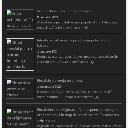
Vraja ochiului rău în magia neagră
8 ianuarie 2024
Aceasta este probabil cea mai populară vrajă de magie
neagră. …
Citește în continuare »
Ritual special pentru a produce impotență unui
bărbat
1 ianuarie 2024
Pentru acest ritual special, aveți nevoie de următoarele:
Accesorii: • …
Citește în continuare »
Ritual de a proteja pe cineva
1 decembrie 2023
Recomandări Atenție! Acest ritual care trebuie să fie
efectuat numai …
Citește în continuare »
Ritual oferit de vrăjitoarea Venus pentru a câştiga o
dragoste nouă în timp de pandemie de Coronavirus
19 iulie 2023
Ingredientele/Accesorii: O lumânare roz Tămâie Un fir de