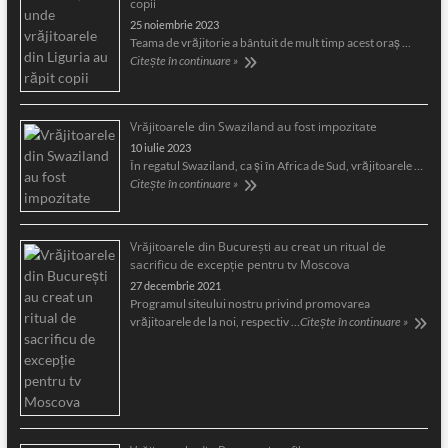
copii
25 noiembrie 2023
Teama de vrăjitorie a bântuit de mult timp acest oraş …
Citește în continuare »
Vrăjitoarele din Swaziland au fost impozitate
10 iulie 2023
În regatul Swaziland, ca și în Africa de Sud, vrăjitoarele …
Citește în continuare »
Vrăjitoarele din București au creat un ritual de
sacrificu de excepție pentru tv Moscova
27 decembrie 2021
Programul siteului nostru privind promovarea
vrăjitoarele de la noi, respectiv …
Citește în continuare »