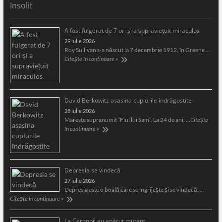
Insolit
A fost fulgerat de 7 ori şi a supravieţuit miraculos
29 iulie 2026
Roy Sullivan s-a născut la 7 decembrie 1912, în Greene …
Citește în continuare »
David Berkowitz asasina cuplurile îndrăgostite
28 iulie 2026
Mai este supranumit “Fiul lui Sam”. La 24 de ani, …
Citește
în continuare »
Depresia se vindecă
27 iulie 2026
Depresia este o boală care se îngrijeşte şi se vindecă. …
Citește în continuare »
La Cernobîl au apărut mutanți