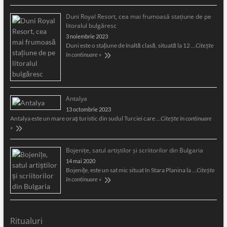
Duni Royal Resort, cea mai frumoasă staţiune de pe
litoralul bulgăresc
3 noiembrie 2023
Duni este o staţiune de înaltă clasă, situată la 12 …
Citește
în continuare »
Antalya
13 octombrie 2023
Antalya este un mare oraş turistic din sudul Turciei care …
Citește în continuare
»
Bojeniţe, satul artiştilor şi scriitorilor din Bulgaria
14 mai 2020
Bojeniţe, este un sat mic situat în Stara Planina la …
Citește
în continuare »
Ritualuri