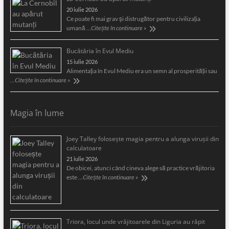
20 iulie 2026
Ce poate fi mai grav și distrugător pentru civilizația
umană …
Citește în continuare »
Bucătăria în Evul Mediu
15 iulie 2026
Alimentaţia în Evul Mediu era un semn al prosperităţii sau
…
Citește în continuare »
Magia în lume
Joey Talley foloseşte magia pentru a alunga viruşii din
calculatoare
21 iulie 2026
De obicei, atunci când cineva alege să practice vrăjitoria
este …
Citește în continuare »
Triora, locul unde vrăjitoarele din Liguria au răpit