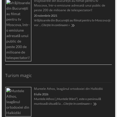
Vrăjitoarele din București au filmat pentru tv
Moscova, într-o emisiune adresată unui public de
peste 200 de milioane de telespectatori!
20 noiembrie 2021
Vrăjitoarele din București au filmat pentru tv Moscova și
vor …
Citește în continuare »
Turism magic
Muntele Athos, leagănul ortodoxiei din Halkidiki
8 iulie 2026
Muntele Athos („Muntele Sfânt”), este o peninsulă
muntoasă situată la …
Citește în continuare »