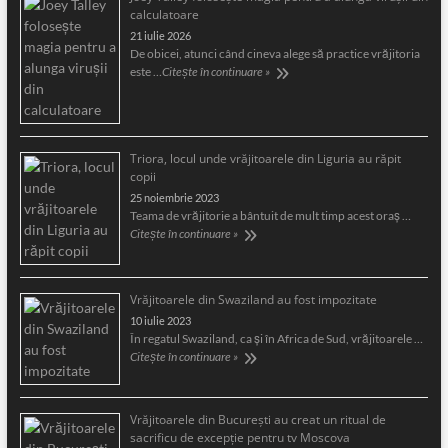
calculatoare
21 iulie 2026
De obicei, atunci când cineva alege să practice vrăjitoria
este …
Citește în continuare »
Triora, locul unde vrăjitoarele din Liguria au răpit
copii
25 noiembrie 2023
Teama de vrăjitorie a bântuit de mult timp acest oraş …
Citește în continuare »
Vrăjitoarele din Swaziland au fost impozitate
10 iulie 2023
În regatul Swaziland, ca și în Africa de Sud, vrăjitoarele …
Citește în continuare »
Vrăjitoarele din București au creat un ritual de
sacrificu de excepție pentru tv Moscova