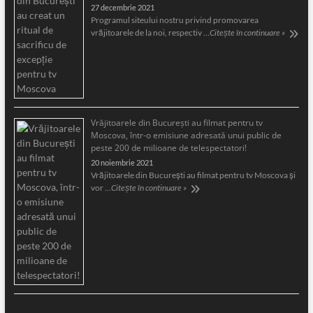
27 decembrie 2021
Programul siteului nostru privind promovarea
vrăjitoarele de la noi, respectiv …
Citește în continuare »
Vrăjitoarele din București au filmat pentru tv
Moscova, într-o emisiune adresată unui public de
peste 200 de milioane de telespectatori!
20 noiembrie 2021
Vrăjitoarele din București au filmat pentru tv Moscova și
vor …
Citește în continuare »