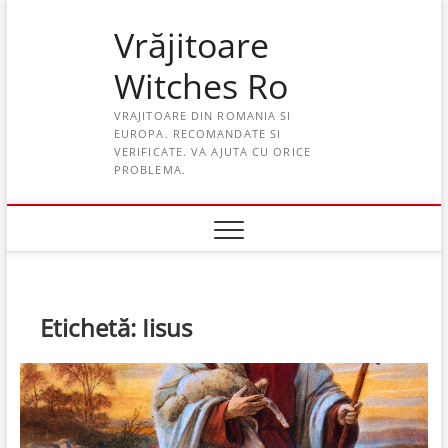
Skip
Vrăjitoare
to
content
Witches Ro
VRAJITOARE DIN ROMANIA SI
EUROPA. RECOMANDATE SI
VERIFICATE. VA AJUTA CU ORICE
PROBLEMA.
Etichetă:
Iisus