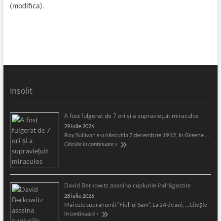
(modifica).
Insolit
A fost fulgerat de 7 ori şi a supravieţuit miraculos
29 iulie 2026
Roy Sullivan s-a născut la 7 decembrie 1912, în Greene …
Citește în continuare »
David Berkowitz asasina cuplurile îndrăgostite
28 iulie 2026
Mai este supranumit “Fiul lui Sam”. La 24 de ani, …
Citește
în continuare »