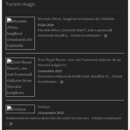
Turism magic
Muntele Athos, leagănul ortodoxiei din Halkidiki
8 iulie 2026
Muntele Athos („Muntele Sfânt”), este o peninsulă
muntoasă situată la …
Citește în continuare »
Duni Royal Resort, cea mai frumoasă staţiune de pe
litoralul bulgăresc
3 noiembrie 2023
Duni este o staţiune de înaltă clasă, situată la 12 …
Citește
în continuare »
Antalya
13 octombrie 2023
Antalya este un mare oraş turistic din sudul Turciei care …
Citește în continuare
»