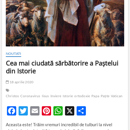
NOUTATI
Cea mai ciudată sărbătorire a Paștelui
din Istorie
18 aprilie 2020
Christos
Coronavirus
Iisus
înviere
Istorie
ortodoxie
Papa
Paște
Vatican
F
T
E
Pi
W
X
P
ac
w
m
nt
h
ar
Aceasta este! Trăim vremuri incredibil de tulburi la nivel
e
itt
ail
er
at
ta