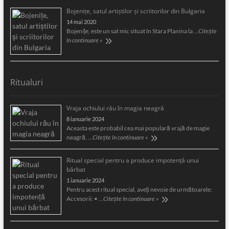
Bojeniţe, satul artiştilor şi scriitorilor din Bulgaria
14 mai 2020
Bojeniţe, este un sat mic situat în Stara Planina la …
Citește
în continuare »
Ritualuri
Vraja ochiului rău în magia neagră
8 ianuarie 2024
Aceasta este probabil cea mai populară vrajă de magie
neagră. …
Citește în continuare »
Ritual special pentru a produce impotență unui
bărbat
1 ianuarie 2024
Pentru acest ritual special, aveți nevoie de următoarele:
Accesorii: • …
Citește în continuare »