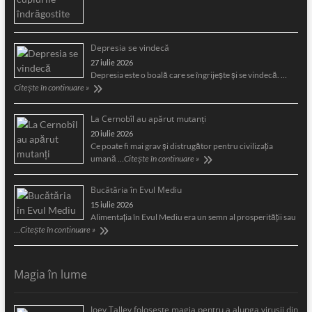
Depresia se vindecă
27 iulie 2026
Depresia este o boală care se îngrijeşte şi se vindecă. …
Citește în continuare »
La Cernobîl au apărut mutanți
20 iulie 2026
Ce poate fi mai grav și distrugător pentru civilizația
umană …
Citește în continuare »
Bucătăria în Evul Mediu
15 iulie 2026
Alimentaţia în Evul Mediu era un semn al prosperităţii sau
…
Citește în continuare »
Magia în lume
Joey Talley foloseşte magia pentru a alunga viruşii din