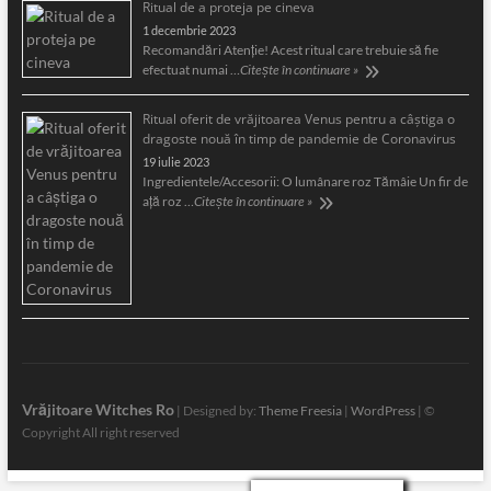
Ritual de a proteja pe cineva
1 decembrie 2023
Recomandări Atenție! Acest ritual care trebuie să fie
efectuat numai …
Citește în continuare »
Ritual oferit de vrăjitoarea Venus pentru a câştiga o
dragoste nouă în timp de pandemie de Coronavirus
19 iulie 2023
Ingredientele/Accesorii: O lumânare roz Tămâie Un fir de
aţă roz …
Citește în continuare »
Vrăjitoare Witches Ro
| Designed by:
Theme Freesia
|
WordPress
| ©
Copyright All right reserved