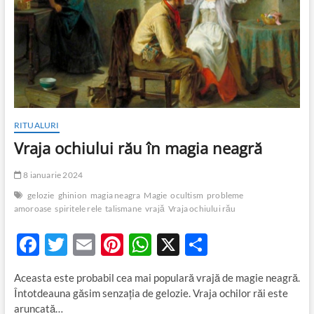
RITUALURI
Vraja ochiului rău în magia neagră
8 ianuarie 2024
gelozie
ghinion
magia neagra
Magie
ocultism
probleme
amoroase
spiritele rele
talismane
vrajă
Vraja ochiului rău
F
T
E
Pi
W
X
P
ac
w
m
nt
h
ar
Aceasta este probabil cea mai populară vrajă de magie neagră.
e
itt
ail
er
at
ta
Întotdeauna găsim senzația de gelozie. Vraja ochilor răi este
b
er
es
s
je
aruncată…