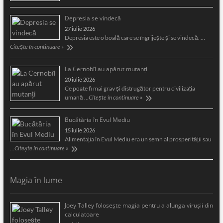
Depresia se vindecă
27 iulie 2026
Depresia este o boală care se îngrijeşte şi se vindecă. …
Citește în continuare »
La Cernobîl au apărut mutanți
20 iulie 2026
Ce poate fi mai grav și distrugător pentru civilizația
umană …
Citește în continuare »
Bucătăria în Evul Mediu
15 iulie 2026
Alimentaţia în Evul Mediu era un semn al prosperităţii sau
…
Citește în continuare »
Magia în lume
Joey Talley foloseşte magia pentru a alunga viruşii din
calculatoare