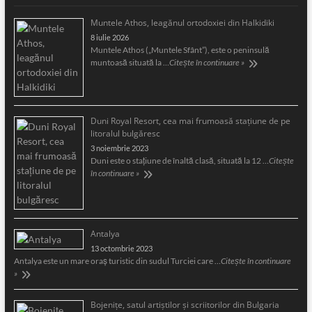
Muntele Athos, leagănul ortodoxiei din Halkidiki
8 iulie 2026
Muntele Athos („Muntele Sfânt”), este o peninsulă
muntoasă situată la …
Citește în continuare »
Duni Royal Resort, cea mai frumoasă staţiune de pe
litoralul bulgăresc
3 noiembrie 2023
Duni este o staţiune de înaltă clasă, situată la 12 …
Citește
în continuare »
Antalya
13 octombrie 2023
Antalya este un mare oraş turistic din sudul Turciei care …
Citește în continuare
»
Bojeniţe, satul artiştilor şi scriitorilor din Bulgaria