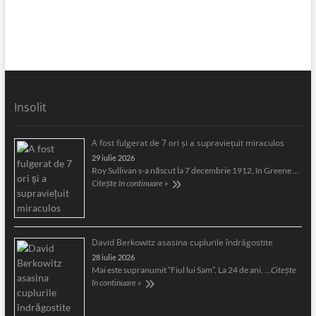
Insolit
A fost fulgerat de 7 ori şi a supravieţuit miraculos
29 iulie 2026
Roy Sullivan s-a născut la 7 decembrie 1912, în Greene …
Citește în continuare »
David Berkowitz asasina cuplurile îndrăgostite
28 iulie 2026
Mai este supranumit “Fiul lui Sam”. La 24 de ani, …
Citește
în continuare »