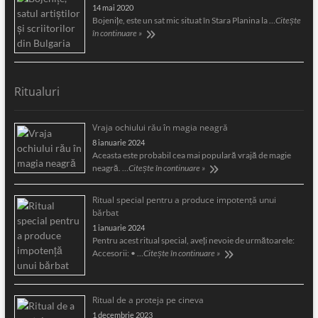
14 mai 2020
Bojeniţe, este un sat mic situat în Stara Planina la …
Citește
în continuare »
Ritualuri
Vraja ochiului rău în magia neagră
8 ianuarie 2024
Aceasta este probabil cea mai populară vrajă de magie
neagră. …
Citește în continuare »
Ritual special pentru a produce impotență unui
bărbat
1 ianuarie 2024
Pentru acest ritual special, aveți nevoie de următoarele:
Accesorii: • …
Citește în continuare »
Ritual de a proteja pe cineva
1 decembrie 2023