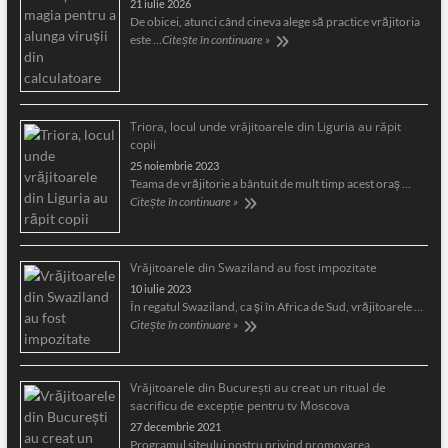
21 iulie 2026
De obicei, atunci când cineva alege să practice vrăjitoria
este …
Citește în continuare »
Triora, locul unde vrăjitoarele din Liguria au răpit
copii
25 noiembrie 2023
Teama de vrăjitorie a bântuit de mult timp acest oraş …
Citește în continuare »
Vrăjitoarele din Swaziland au fost impozitate
10 iulie 2023
În regatul Swaziland, ca și în Africa de Sud, vrăjitoarele …
Citește în continuare »
Vrăjitoarele din București au creat un ritual de
sacrificu de excepție pentru tv Moscova
27 decembrie 2021
Programul siteului nostru privind promovarea