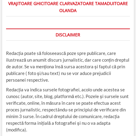
VRAJITOARE GHICITOARE CLARVAZATOARE TAMADUITOARE
OLANDA
DISCLAIMER
Redacția poate să foloseească poze spre publicare, care
ilustrează un anumit discurs jurnalistic, dar care conțin dreptul
de autor. Se va menționa însă sursa acestora și faptul că prin
publicare ( foto și/sau text) nu se vor aduce prejudicii
persoanei respective.
Redacția va indica sursele fotografiei, acolo unde acestea se
cunosc (autor, site, blog, platformă etc.). Pozele și sursele sunt
verificate, online, în măsura în care se poate efectua acest
proces jurnalistic, respectându-se principiul de verificare din
minim 3 surse. În cadrul dreptului de comunicare, redacția
respectă forma inițială a fotografiei și nu o va adapta
(modifica).