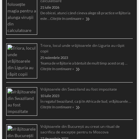
calculatoare
21 iulie 2026
De obicei, atunci când cineva alege să practice vrăjitoria
este …
Citește în continuare »
Triora, locul unde vrăjitoarele din Liguria au răpit
copii
25 noiembrie 2023
Teama de vrăjitorie a bântuit de mult timp acest oraş …
Citește în continuare »
Vrăjitoarele din Swaziland au fost impozitate
10 iulie 2023
În regatul Swaziland, ca și în Africa de Sud, vrăjitoarele …
Citește în continuare »
Vrăjitoarele din București au creat un ritual de
sacrificu de excepție pentru tv Moscova
27 decembrie 2021