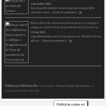
1 decembrie 2023
Recomandări Atenție! Acest ritual care trebuie să fie
efectuat numai …
Citește în continuare »
Ritual oferit de vrăjitoarea Venus pentru a câştiga o
dragoste nouă în timp de pandemie de Coronavirus
19 iulie 2023
Ingredientele/Accesorii: O lumânare roz Tămâie Un fir de
aţă roz …
Citește în continuare »
Vrăjitoare Witches Ro
| Designed by:
Theme Freesia
|
WordPress
| ©
Copyright All right reserved
Politică de cookie-uri