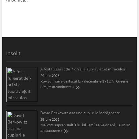
Insolit
A fost fulgerat de 7 ori şi a supravieţuit miraculos
29 iulie 2026
Roy Sullivan s-a născut la 7 decembrie 1912, în Greene …
Citește în continuare »
David Berkowitz asasina cuplurile îndrăgostite
28 iulie 2026
Mai este supranumit “Fiul lui Sam”. La 24 de ani, …
Citește
în continuare »