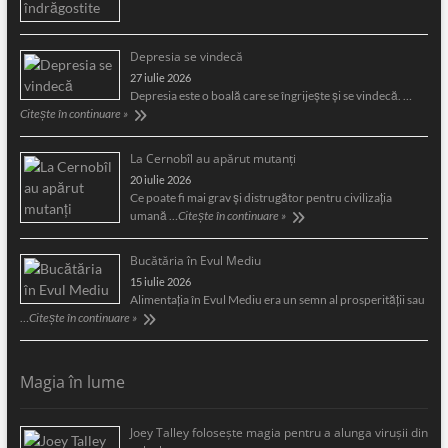
Depresia se vindecă
27 iulie 2026
Depresia este o boală care se îngrijeşte şi se vindecă. …
Citește în continuare »
La Cernobîl au apărut mutanți
20 iulie 2026
Ce poate fi mai grav și distrugător pentru civilizația
umană …
Citește în continuare »
Bucătăria în Evul Mediu
15 iulie 2026
Alimentaţia în Evul Mediu era un semn al prosperităţii sau
…
Citește în continuare »
Magia în lume
Joey Talley foloseşte magia pentru a alunga viruşii din