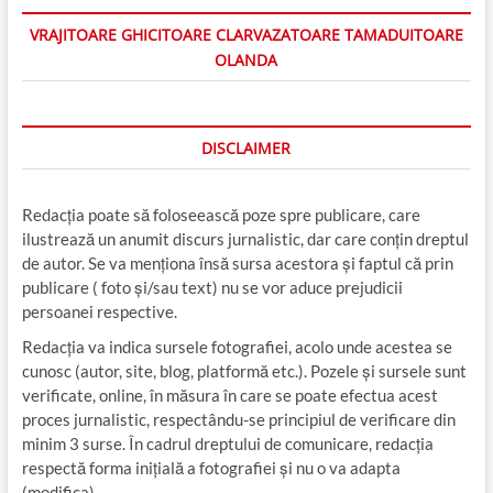
VRAJITOARE GHICITOARE CLARVAZATOARE TAMADUITOARE
OLANDA
DISCLAIMER
Redacția poate să foloseească poze spre publicare, care
ilustrează un anumit discurs jurnalistic, dar care conțin dreptul
de autor. Se va menționa însă sursa acestora și faptul că prin
publicare ( foto și/sau text) nu se vor aduce prejudicii
persoanei respective.
Redacția va indica sursele fotografiei, acolo unde acestea se
cunosc (autor, site, blog, platformă etc.). Pozele și sursele sunt
verificate, online, în măsura în care se poate efectua acest
proces jurnalistic, respectându-se principiul de verificare din
minim 3 surse. În cadrul dreptului de comunicare, redacția
respectă forma inițială a fotografiei și nu o va adapta
(modifica).