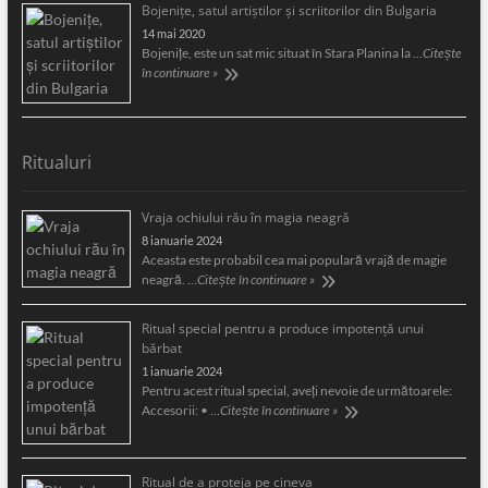
Bojeniţe, satul artiştilor şi scriitorilor din Bulgaria
14 mai 2020
Bojeniţe, este un sat mic situat în Stara Planina la …
Citește
în continuare »
Ritualuri
Vraja ochiului rău în magia neagră
8 ianuarie 2024
Aceasta este probabil cea mai populară vrajă de magie
neagră. …
Citește în continuare »
Ritual special pentru a produce impotență unui
bărbat
1 ianuarie 2024
Pentru acest ritual special, aveți nevoie de următoarele:
Accesorii: • …
Citește în continuare »
Ritual de a proteja pe cineva