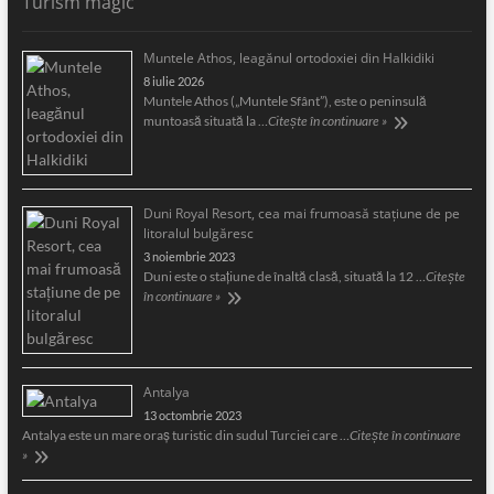
Turism magic
Muntele Athos, leagănul ortodoxiei din Halkidiki
8 iulie 2026
Muntele Athos („Muntele Sfânt”), este o peninsulă
muntoasă situată la …
Citește în continuare »
Duni Royal Resort, cea mai frumoasă staţiune de pe
litoralul bulgăresc
3 noiembrie 2023
Duni este o staţiune de înaltă clasă, situată la 12 …
Citește
în continuare »
Antalya
13 octombrie 2023
Antalya este un mare oraş turistic din sudul Turciei care …
Citește în continuare
»