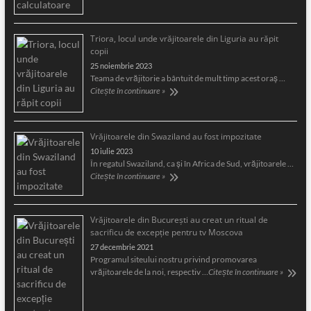
Triora, locul unde vrăjitoarele din Liguria au răpit
copii
25 noiembrie 2023
Teama de vrăjitorie a bântuit de mult timp acest oraş …
Citește în continuare »
Vrăjitoarele din Swaziland au fost impozitate
10 iulie 2023
În regatul Swaziland, ca și în Africa de Sud, vrăjitoarele …
Citește în continuare »
Vrăjitoarele din București au creat un ritual de
sacrificu de excepție pentru tv Moscova
27 decembrie 2021
Programul siteului nostru privind promovarea
vrăjitoarele de la noi, respectiv …
Citește în continuare »