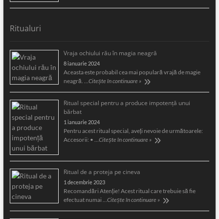
Ritualuri
Vraja ochiului rău în magia neagră
8 ianuarie 2024
Aceasta este probabil cea mai populară vrajă de magie
neagră. …
Citește în continuare »
Ritual special pentru a produce impotență unui
bărbat
1 ianuarie 2024
Pentru acest ritual special, aveți nevoie de următoarele:
Accesorii: • …
Citește în continuare »
Ritual de a proteja pe cineva
1 decembrie 2023
Recomandări Atenție! Acest ritual care trebuie să fie
efectuat numai …
Citește în continuare »