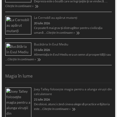
Depresia este o boală care se îngrijeşte şi se vindecă. …
Citește în continuare »
La Cernobîl au apărut mutanți
20 iulie 2026
Ce poate fi mai grav și distrugător pentru civilizația
umană …
Citește în continuare »
Bucătăria în Evul Mediu
15 iulie 2026
Alimentaţia în Evul Mediu era un semn al prosperităţii sau
…
Citește în continuare »
Magia în lume
Joey Talley foloseşte magia pentru a alunga viruşii din
calculatoare
21 iulie 2026
De obicei, atunci când cineva alege să practice vrăjitoria
este …
Citește în continuare »