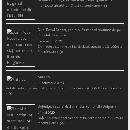
Muntele Athos („Muntele Sfânt”), este o peninsulă
muntoasă situată la …
Citește în continuare »
Duni Royal Resort, cea mai frumoasă staţiune de pe
litoralul bulgăresc
3 noiembrie 2023
Duni este o staţiune de înaltă clasă, situată la 12 …
Citește
în continuare »
Antalya
13 octombrie 2023
Antalya este un mare oraş turistic din sudul Turciei care …
Citește în continuare
»
Bojeniţe, satul artiştilor şi scriitorilor din Bulgaria
14 mai 2020
Bojeniţe, este un sat mic situat în Stara Planina la …
Citește
în continuare »