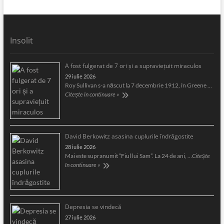
Insolit
A fost fulgerat de 7 ori şi a supravieţuit miraculos
29 iulie 2026
Roy Sullivan s-a născut la 7 decembrie 1912, în Greene …
Citește în continuare »
David Berkowitz asasina cuplurile îndrăgostite
28 iulie 2026
Mai este supranumit “Fiul lui Sam”. La 24 de ani, …
Citește
în continuare »
Depresia se vindecă
27 iulie 2026