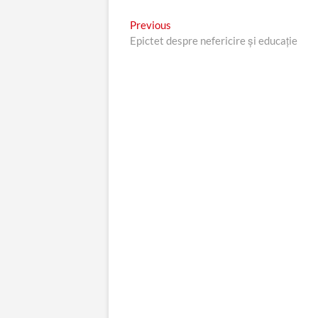
Navigare
Previous
Previous
post:
Epictet despre nefericire şi educaţie
în
articole