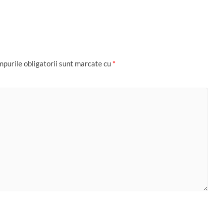
ta
je
az
ă
purile obligatorii sunt marcate cu
*