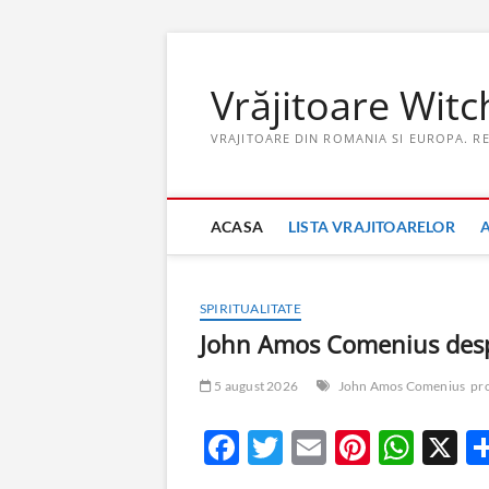
Skip
to
Vrăjitoare Witc
content
VRAJITOARE DIN ROMANIA SI EUROPA. R
ACASA
LISTA VRAJITOARELOR
SPIRITUALITATE
John Amos Comenius des
5 august 2026
John Amos Comenius
pr
F
T
E
Pi
W
X
ac
w
m
nt
h