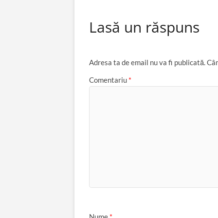
e
itt
ail
er
at
Lasă un răspuns
b
er
es
s
o
t
A
o
p
Adresa ta de email nu va fi publicată.
Câm
k
p
Comentariu
*
Nume
*