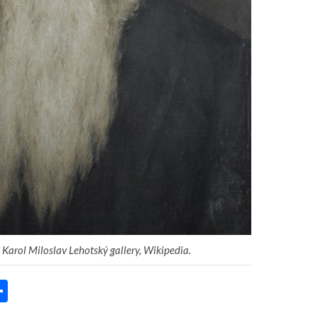
 Karol Miloslav Lehotský gallery, Wikipedia.
P
ar