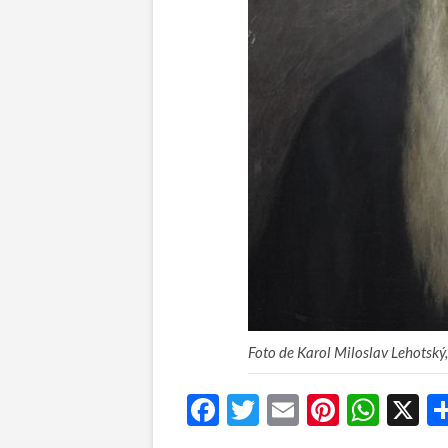
Foto de Karol Miloslav Lehotský,
F
T
E
Pi
W
X
ac
w
m
nt
h