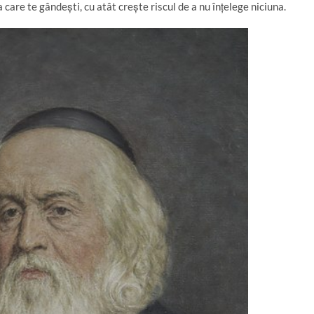
are te gândești, cu atât crește riscul de a nu înțelege niciuna.
ta
je
az
ă